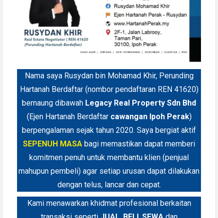
Nama saya Rusydan bin Mohamad Khir, Perunding
Hartanah Berdaftar (nombor pendaftaran REN 41620)
bernaung dibawah
Legacy Real Property Sdn Bhd
(Ejen Hartanah Berdaftar
cawangan Ipoh Perak
)
berpengalaman sejak tahun 2020. Saya bergiat aktif
SEPENUH MASA
bagi memastikan dapat memberi
komitmen penuh untuk membantu klien (penjual
mahupun pembeli) agar setiap urusan dapat dilakukan
dengan telus, lancar dan cepat.
Kami menawarkan khidmat profesional berkaitan
transaksi seperti
JUAL
,
BELI
,
SEWA
dan