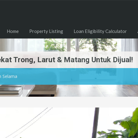
Home
Property Listing
Loan Eligibility Calculator
kat Trong, Larut & Matang Untuk Dijual!
n Selama