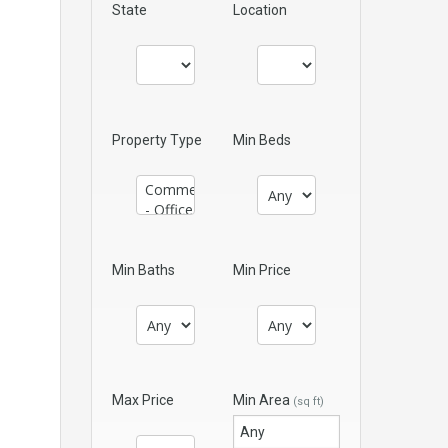
State
Location
Property Type
Min Beds
Min Baths
Min Price
Max Price
Min Area
(sq ft)