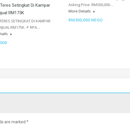
Asking Price: RM300,000…
Teres Setingkat Di Kampar
More Details
ijual RM175K
RM300,000 NEGO
TERES SETINGKAT DI KAMPAR
IJUAL RM175K.📌 RPA…
tails
000
lds are marked
*