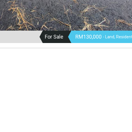
For Sale
RM130,000
- Land, Residen