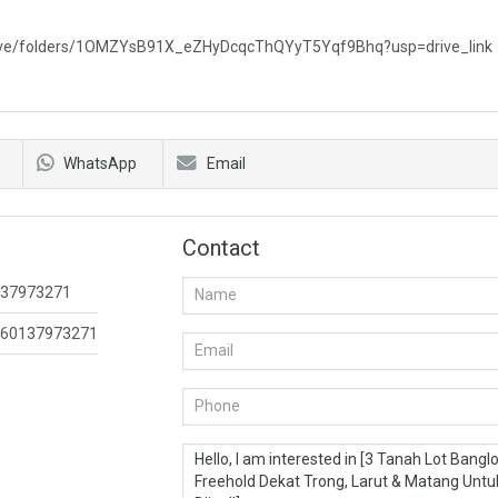
drive/folders/1OMZYsB91X_eZHyDcqcThQYyT5Yqf9Bhq?usp=drive_link
WhatsApp
Email
Contact
37973271
60137973271