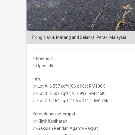
Trong, Larut, Matang and Selama, Perak, Malaysia
✨Freehold
✨Open title
Info:
👉Lot A: 6,557 sqft (66 x 98) : RM130K
👉Lot B: 7,602 sqft (76 x 99) : RM145K
👉Lot C: 9,164 sqft (105 x 111): RM175k
Kemudahan setempat:
👉Klinik Kesihatan
👉Sekolah Rendah Agama Rakyat