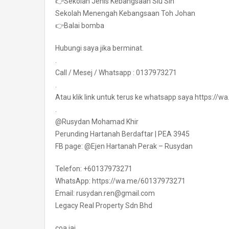
👉Sekolah Jenis Kebangsaan Siu Sin
Sekolah Menengah Kebangsaan Toh Johan
👉Balai bomba
Hubungi saya jika berminat.
.
Call / Mesej / Whatsapp : 0137973271
.
Atau klik link untuk terus ke whatsapp saya https:/
.
@Rusydan Mohamad Khir
Perunding Hartanah Berdaftar | PEA 3945
FB page: @Ejen Hartanah Perak – Rusydan
Telefon: +60137973271
WhatsApp: https://wa.me/60137973271
Email: rusydan.ren@gmail.com
Legacy Real Property Sdn Bhd
coa jai