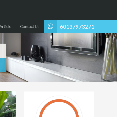
60137973271
Article
Contact Us