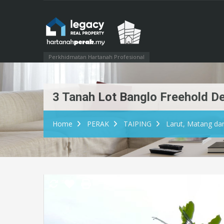
Perkhidmatan Hartanah Profesional
3 Tanah Lot Banglo Freehold De
Home
PERAK
TAIPING
Larut, Matang da