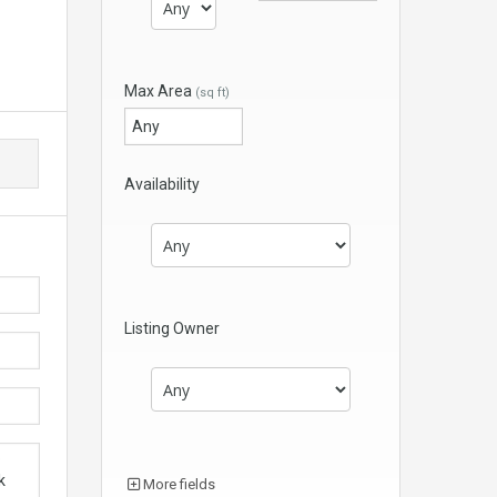
Max Area
(sq ft)
Availability
Listing Owner
More fields