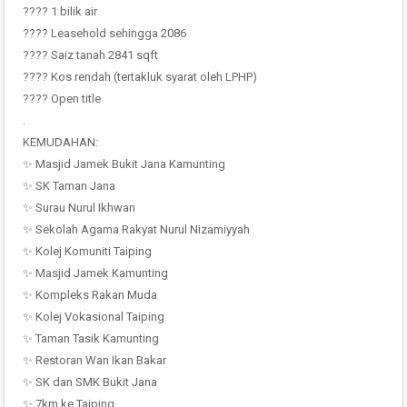
???? 1 bilik air
???? Leasehold sehingga 2086
???? Saiz tanah 2841 sqft
???? Kos rendah (tertakluk syarat oleh LPHP)
???? Open title
.
KEMUDAHAN:
✨ Masjid Jamek Bukit Jana Kamunting
✨ SK Taman Jana
✨ Surau Nurul Ikhwan
✨ Sekolah Agama Rakyat Nurul Nizamiyyah
✨ Kolej Komuniti Taiping
✨ Masjid Jamek Kamunting
✨ Kompleks Rakan Muda
✨ Kolej Vokasional Taiping
✨ Taman Tasik Kamunting
✨ Restoran Wan Ikan Bakar
✨ SK dan SMK Bukit Jana
✨ 7km ke Taiping