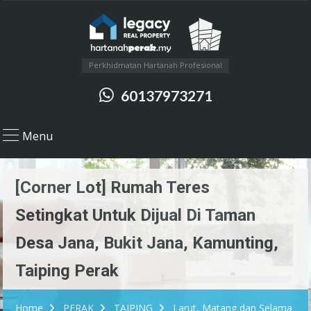
Perkhidmatan Hartanah Profesional
60137973271
Menu
[Corner Lot] Rumah Teres
Setingkat Untuk Dijual Di Taman
Desa Jana, Bukit Jana, Kamunting,
Taiping Perak
Home
PERAK
TAIPING
Larut, Matang dan Selama