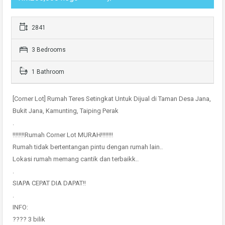
2841
3 Bedrooms
1 Bathroom
[Corner Lot] Rumah Teres Setingkat Untuk Dijual di Taman Desa Jana,
Bukit Jana, Kamunting, Taiping Perak
.
‼️‼️‼️‼️Rumah Corner Lot MURAH‼️‼️‼️‼️
Rumah tidak bertentangan pintu dengan rumah lain..
Lokasi rumah memang cantik dan terbaikk..
.
SIAPA CEPAT DIA DAPAT!!
.
INFO:
???? 3 bilik