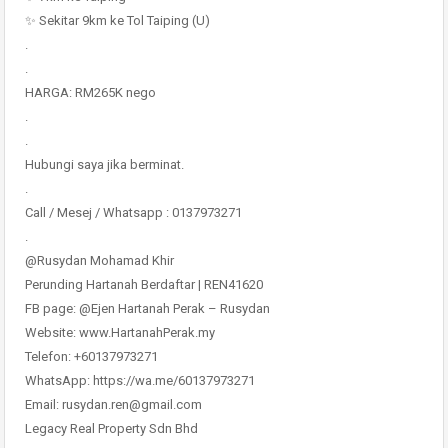
✨ Sekitar 9km ke Tol Taiping (U)
.
.
HARGA: RM265K nego
.
.
Hubungi saya jika berminat.
.
Call / Mesej / Whatsapp : 0137973271
.
@Rusydan Mohamad Khir
Perunding Hartanah Berdaftar | REN41620
FB page: @Ejen Hartanah Perak – Rusydan
Website: www.HartanahPerak.my
Telefon: +60137973271
WhatsApp: https://wa.me/60137973271
Email: rusydan.ren@gmail.com
Legacy Real Property Sdn Bhd