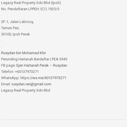
Legacy Real Property Sdn Bhd (Ipoh)
No. Pendaftaran LPPEH: E(1) 1925/5
2F-1, Jalan Labrooy,
Taman Pari,
30100, Ipoh Perak
.
.
Rusydan bin Mohamad Khir
Perunding Hartanah Berdaftar | PEA 3945
FB page:
Ejen Hartanah Perak – Rusydan
Telefon: +60137973271
WhatsApp: https:
//wa.me/60137973271
Email:
rusydan.ren@gmail.com
Legacy Real Property Sdn Bhd