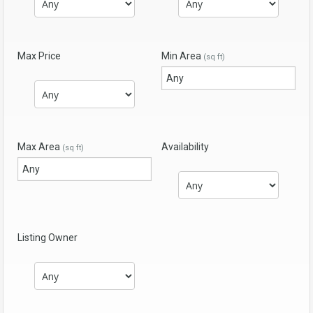
Max Price
Min Area
(sq ft)
Max Area
Availability
(sq ft)
Listing Owner