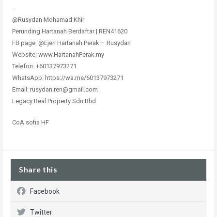
.
@Rusydan Mohamad Khir
Perunding Hartanah Berdaftar | REN41620
FB page: @Ejen Hartanah Perak – Rusydan
Website: www.HartanahPerak.my
Telefon: +60137973271
WhatsApp: https://wa.me/60137973271
Email: rusydan.ren@gmail.com
Legacy Real Property Sdn Bhd
CoA sofia HF
Share this
Facebook
Twitter