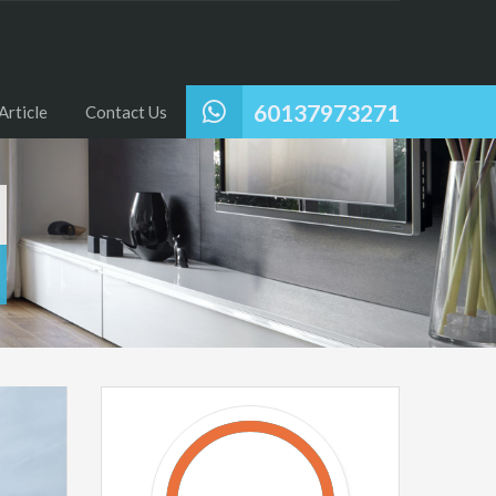
60137973271
Article
Contact Us