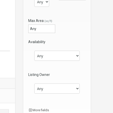
Max Area
(sq ft)
Availability
Listing Owner
More fields