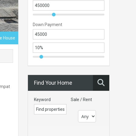
Down Payment
ce House
Find Your Home
empat
Keyword
Sale / Rent