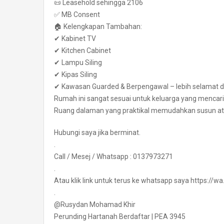
📜 Leasehold sehingga 2106
✅ MB Consent
🏠 Kelengkapan Tambahan:
✔ Kabinet TV
✔ Kitchen Cabinet
✔ Lampu Siling
✔ Kipas Siling
✔ Kawasan Guarded & Berpengawal – lebih selamat da
Rumah ini sangat sesuai untuk keluarga yang mencari
Ruang dalaman yang praktikal memudahkan susun a
Hubungi saya jika berminat.
.
Call / Mesej / Whatsapp : 0137973271
.
Atau klik link untuk terus ke whatsapp saya https:/
.
@Rusydan Mohamad Khir
Perunding Hartanah Berdaftar | PEA 3945