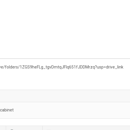
drive/folders/1ZGS9heFLg_tgvDmtqJFIq651fJDDMrzq?usp=drive_link
 cabinet