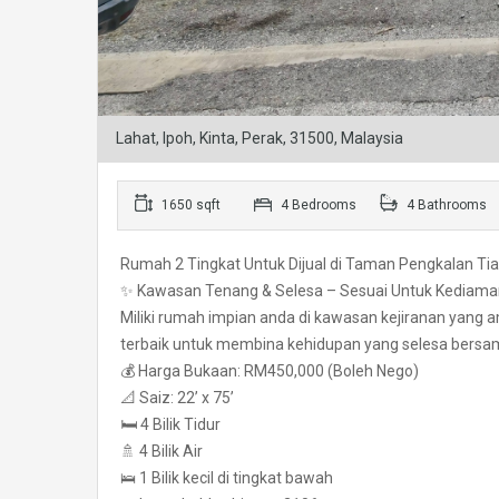
Lahat, Ipoh, Kinta, Perak, 31500, Malaysia
1650 sqft
4 Bedrooms
4 Bathrooms
Rumah 2 Tingkat Untuk Dijual di Taman Pengkalan Tiar
✨ Kawasan Tenang & Selesa – Sesuai Untuk Kediaman
Miliki rumah impian anda di kawasan kejiranan yang 
terbaik untuk membina kehidupan yang selesa bersam
💰 Harga Bukaan: RM450,000 (Boleh Nego)
📐 Saiz: 22’ x 75’
🛏 4 Bilik Tidur
🚿 4 Bilik Air
🛌 1 Bilik kecil di tingkat bawah