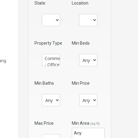
State
Location
Property Type
Min Beds
ang.
Min Baths
Min Price
Max Price
Min Area
(sq ft)