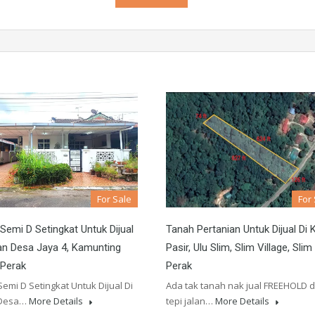
For Sale
For
emi D Setingkat Untuk Dijual
Tanah Pertanian Untuk Dijual Di 
an Desa Jaya 4, Kamunting
Pasir, Ulu Slim, Slim Village, Slim 
 Perak
Perak
emi D Setingkat Untuk Dijual Di
Ada tak tanah nak jual FREEHOLD 
Desa…
More Details
tepi jalan…
More Details