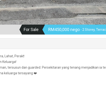
For Sale
RM450,000 nego
- 2 Storey, Terra
a, Lahat, Perak❗
 Keluarga!
aman, tersusun dan guarded. Persekitaran yang tenang menjadikan ia t
a keluarga tersayang ❤️