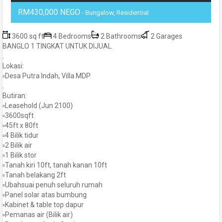
RM430,000 NEGO
- Bungalow, Residential
3600 sq ft
4 Bedrooms
2 Bathrooms
2 Garages
BANGLO 1 TINGKAT UNTUK DIJUAL
.
Lokasi:
▫️Desa Putra Indah, Villa MDP
.
Butiran:
▫️Leasehold (Jun 2100)
▫️3600sqft
▫️45ft x 80ft
▫️4 Bilik tidur
▫️2 Bilik air
▫️1 Bilik stor
▫️Tanah kiri 10ft, tanah kanan 10ft
▫️Tanah belakang 2ft
▫️Ubahsuai penuh seluruh rumah
▫️Panel solar atas bumbung
▫️Kabinet & table top dapur
▫️Pemanas air (Bilik air)