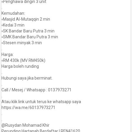
▫️Penghawa dingin 3 unit
.
Kemudahan:
▫️Masjid Al-Mutaqqin 2 min
▫️Kedai 3 min
▫️SK Bandar Baru Putra 3 min
▫️SMK Bandar Baru Putra 3 min
▫️Stesen minyak 3 min
.
Harga:
▫️RM 430k (MV RM450k)
Harga boleh runding
.
Hubungi saya jika berminat.
.
Call / Mesej / Whatsapp : 0137973271
.
Atau klik link untuk terus ke whatsapp saya
https://wa.me/60137973271
.
.
@Rusydan Mohamad Khir
Perunding Hartanah Berdaftar | REN41620