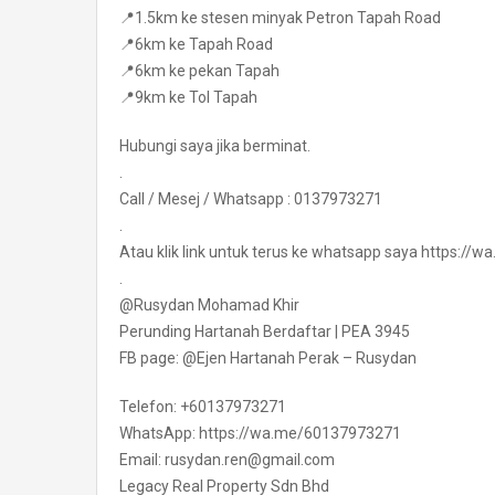
📍1.5km ke stesen minyak Petron Tapah Road
📍6km ke Tapah Road
📍6km ke pekan Tapah
📍9km ke Tol Tapah
Hubungi saya jika berminat.
.
Call / Mesej / Whatsapp : 0137973271
.
Atau klik link untuk terus ke whatsapp saya https:/
.
@Rusydan Mohamad Khir
Perunding Hartanah Berdaftar | PEA 3945
FB page: @Ejen Hartanah Perak – Rusydan
Telefon: +60137973271
WhatsApp: https://wa.me/60137973271
Email: rusydan.ren@gmail.com
Legacy Real Property Sdn Bhd