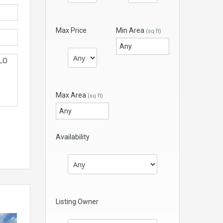
Max Price
Min Area
(sq ft)
Max Area
(sq ft)
Availability
Listing Owner