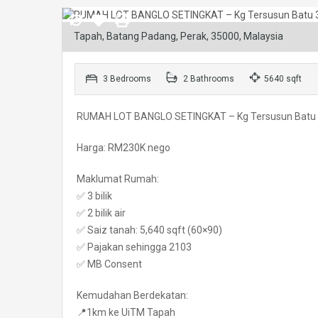
Tapah, Batang Padang, Perak, 35000, Malaysia
3 Bedrooms
2 Bathrooms
5640 sqft
RUMAH LOT BANGLO SETINGKAT – Kg Tersusun Batu 3
Harga: RM230K nego
Maklumat Rumah:
✅ 3 bilik
✅ 2 bilik air
✅ Saiz tanah: 5,640 sqft (60×90)
✅ Pajakan sehingga 2103
✅ MB Consent
Kemudahan Berdekatan:
📍1km ke UiTM Tapah