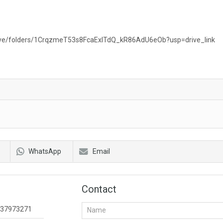
drive/folders/1CrqzmeT53s8FcaExlTdQ_kR86AdU6eOb?usp=drive_link
WhatsApp
Email
Contact
37973271