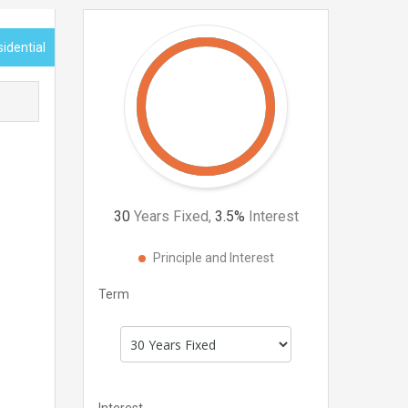
idential
30
Years Fixed,
3.5
%
Interest
Principle and Interest
Term