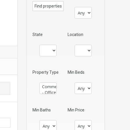
State
Location
Property Type
Min Beds
Min Baths
Min Price