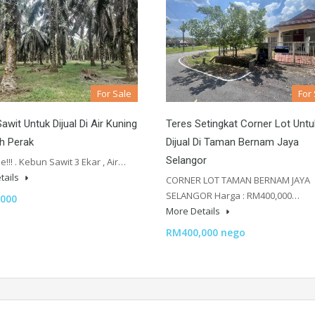
For Sale
For
awit Untuk Dijual Di Air Kuning
Teres Setingkat Corner Lot Untu
h Perak
Dijual Di Taman Bernam Jaya
Selangor
le!!! . Kebun Sawit 3 Ekar , Air…
tails
CORNER LOT TAMAN BERNAM JAYA
SELANGOR Harga : RM400,000…
000
More Details
RM400,000 nego