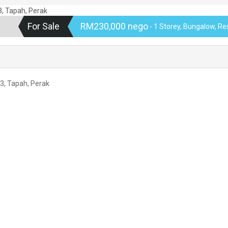
For Sale
RM230,000 nego
- 1 Storey, Bungalow, Res
, Tapah, Perak