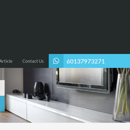
60137973271
Article
Contact Us