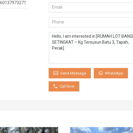
60137973271
WhatsApp
Send Message
Call Now