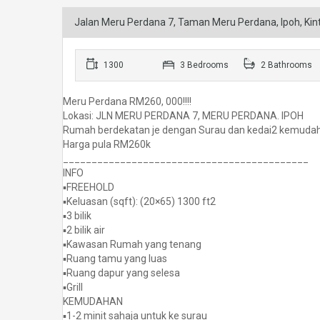
Jalan Meru Perdana 7, Taman Meru Perdana, Ipoh, Kint
1300
3 Bedrooms
2 Bathrooms
Meru Perdana RM260, 000!!!!
Lokasi: JLN MERU PERDANA 7, MERU PERDANA. IPOH
Rumah berdekatan je dengan Surau dan kedai2 kemuda
Harga pula RM260k
___________________________________________
INFO
▪️FREEHOLD
▪️Keluasan (sqft): (20×65) 1300 ft2
▪️3 bilik
▪️2 bilik air
▪️Kawasan Rumah yang tenang
▪️Ruang tamu yang luas
▪️Ruang dapur yang selesa
▪️Grill
KEMUDAHAN
▪️1-2 minit sahaja untuk ke surau