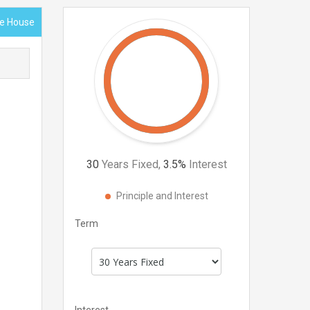
ce House
30
Years Fixed,
3.5
%
Interest
Principle and Interest
Term