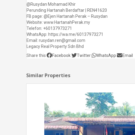
@Rusydan Mohamad Khir
Perunding Hartanah Berdaftar | REN41620
FB page: @Ejen Hartanah Perak – Rusydan
Website: www.HartanahPerak.my
Telefon: +60137973271
WhatsApp: https://wa.me/60137973271
Email: rusydan.ren@gmail.com
Legacy Real Property Sdn Bhd
Share this
Facebook
Twitter
WhatsApp
Email
Similar Properties