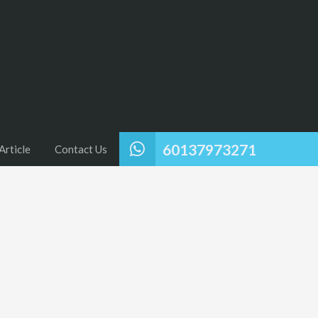
60137973271
Article
Contact Us