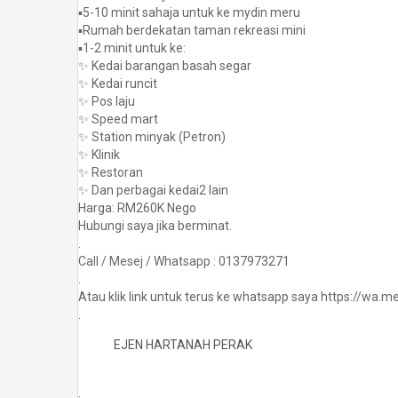
▪️5-10 minit sahaja untuk ke mydin meru
▪️Rumah berdekatan taman rekreasi mini
▪️1-2 minit untuk ke:
✨ Kedai barangan basah segar
✨ Kedai runcit
✨ Pos laju
✨ Speed mart
✨ Station minyak (Petron)
✨ Klinik
✨ Restoran
✨ Dan perbagai kedai2 lain
Harga: RM260K Nego
Hubungi saya jika berminat.
.
Call / Mesej / Whatsapp : 0137973271
.
Atau klik link untuk terus ke whatsapp saya https://wa
.
EJEN HARTANAH PERAK
.