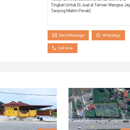
WhatsApp
Send Message
Call Now