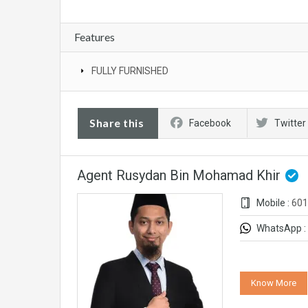
Features
FULLY FURNISHED
Share this
Facebook
Twitter
Agent Rusydan Bin Mohamad Khir
Mobile :
601
WhatsApp :
Know More