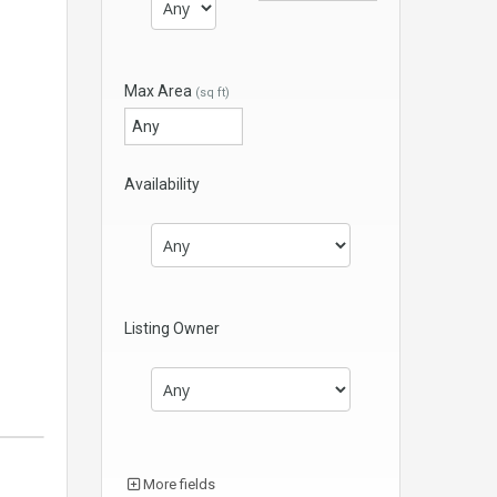
Max Area
(sq ft)
Availability
Listing Owner
More fields