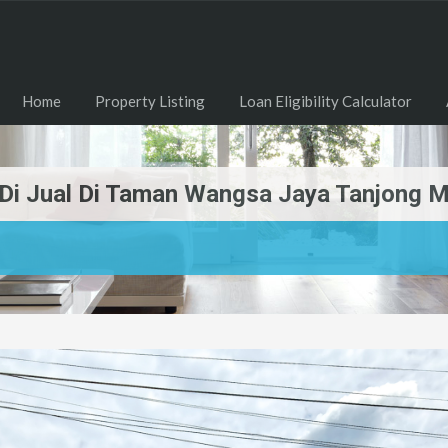
Home
Property Listing
Loan Eligibility Calculator
Di Jual Di Taman Wangsa Jaya Tanjong M