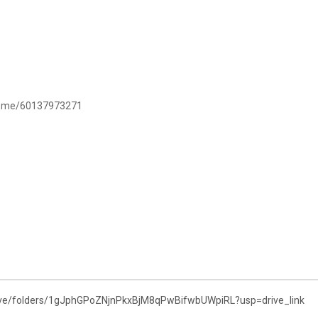
/wa.me/60137973271
drive/folders/1gJphGPoZNjnPkxBjM8qPwBifwbUWpiRL?usp=drive_link