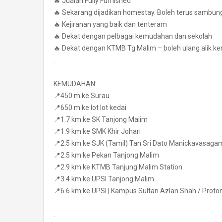
🔥 Jualan Fully Furnished
🔥 Sekarang dijadikan homestay. Boleh terus sambun
🔥 Kejiranan yang baik dan tenteram
🔥 Dekat dengan pelbagai kemudahan dan sekolah
🔥 Dekat dengan KTMB Tg Malim – boleh ulang alik ker
.
.
KEMUDAHAN:
📍450 m ke Surau
📍650 m ke lot lot kedai
📍1.7 km ke SK Tanjong Malim
📍1.9 km ke SMK Khir Johari
📍2.5 km ke SJK (Tamil) Tan Sri Dato Manickavasaga
📍2.5 km ke Pekan Tanjong Malim
📍2.9 km ke KTMB Tanjung Malim Station
📍3.4 km ke UPSI Tanjong Malim
📍6.6 km ke UPSI | Kampus Sultan Azlan Shah / Proton
.
.