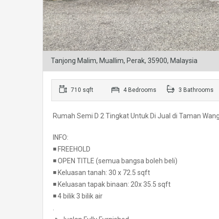
Tanjong Malim, Muallim, Perak, 35900, Malaysia
710 sqft
4 Bedrooms
3 Bathrooms
Rumah Semi D 2 Tingkat Untuk Di Jual di Taman Wan
INFO:
◾ FREEHOLD
◾ OPEN TITLE (semua bangsa boleh beli)
◾ Keluasan tanah: 30 x 72.5 sqft
◾ Keluasan tapak binaan: 20x 35.5 sqft
◾ 4 bilik 3 bilik air
.