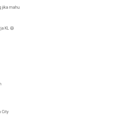
g jika mahu
ja KL 😄
m
 City