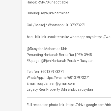
Harga: RM470K negotiable
Hubungi saya jika berminat.
.
Call / Mesej / Whatsapp : 0137973271
.
Atau klik link untuk terus ke whatsapp saya https:/
.
@Rusydan Mohamad Khir
Perunding Hartanah Berdaftar | PEA 3945
FB page: @Ejen Hartanah Perak – Rusydan
Telefon: +60137973271
WhatsApp: https://wa.me/60137973271
Email: rusydan.ren@gmail.com
Legacy Real Property Sdn Bhdcoa rusydan
Full resolution photo link :
https://drive.google.com/