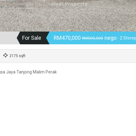
For Sale
RM470,000
nego
RM500,000
- 2 Storey
2175 sqft
gsa Jaya Tanjong Malim Perak