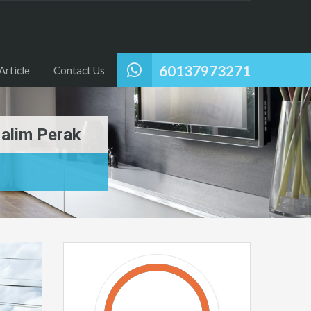
60137973271
Article
Contact Us
alim Perak