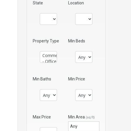
State
Location
Property Type
Min Beds
Min Baths
Min Price
Max Price
Min Area
(sq ft)