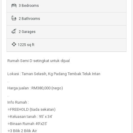
3 Bedrooms
2 Bathrooms
2 Garages
1225 sq ft
Rumah Semi D setingkat untuk dijual
Lokasi : Taman Selasih, Kg Padang Tembak Teluk Intan
.
Harga jualan : RM380,000 (nego)
.
Info Rumah :
⭐FREEHOLD (tiada sekatan)
⭐Keluasan tanah : 95’ x 34’
⭐Binaan Rumah 49’x25’
⭐3 Bilik 2 Bilik Air