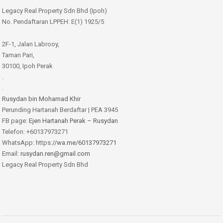
Legacy Real Property Sdn Bhd (Ipoh)
No. Pendaftaran LPPEH: E(1) 1925/5
2F-1, Jalan Labrooy,
Taman Pari,
30100, Ipoh Perak
.
.
Rusydan bin Mohamad Khir
Perunding Hartanah Berdaftar | PEA 3945
FB page:
Ejen Hartanah Perak – Rusydan
Telefon: +60137973271
WhatsApp: https:
//wa.me/60137973271
Email:
rusydan.ren@gmail.com
Legacy Real Property Sdn Bhd