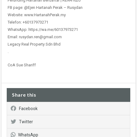
Perunding Hartanah Berdaftar | REN41620
FB page: @Ejen Hartanah Perak – Rusydan
Website: www.HartanahPerak.my
Telefon: +60137973271
WhatsApp: https://wa.me/60137973271
Email: rusydan.ren@gmail.com
Legacy Real Property Sdn Bhd
.
CoA Sue Shariff
Share this
Facebook
Twitter
WhatsApp