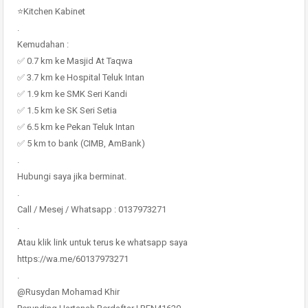
⭐Kitchen Kabinet
.
Kemudahan :
✅ 0.7 km ke Masjid At Taqwa
✅ 3.7 km ke Hospital Teluk Intan
✅ 1.9 km ke SMK Seri Kandi
✅ 1.5 km ke SK Seri Setia
✅ 6.5 km ke Pekan Teluk Intan
✅ 5 km to bank (CIMB, AmBank)
.
Hubungi saya jika berminat.
.
Call / Mesej / Whatsapp : 0137973271
.
Atau klik link untuk terus ke whatsapp saya
https://wa.me/60137973271
.
@Rusydan Mohamad Khir