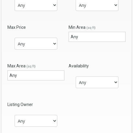
Max Price
Min Area
(sq ft)
Max Area
Availability
(sq ft)
Listing Owner