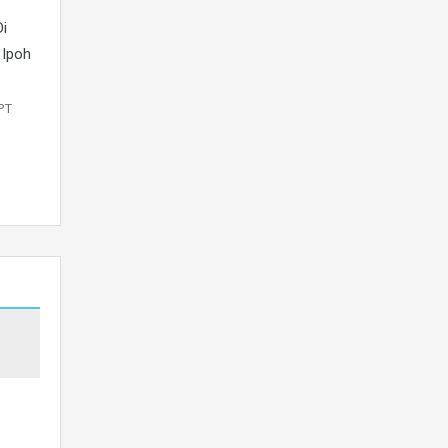
Di
 Ipoh
PT