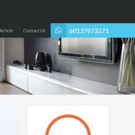
60137973271
Article
Contact Us