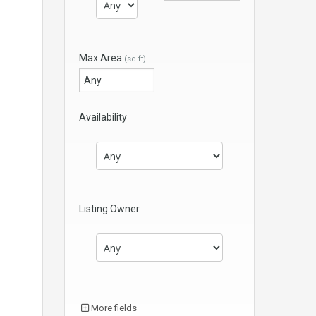
Max Area
(sq ft)
Availability
Listing Owner
More fields