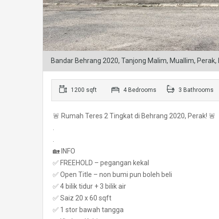
Bandar Behrang 2020, Tanjong Malim, Muallim, Perak,
1200 sqft
4 Bedrooms
3 Bathrooms
🚨 Rumah Teres 2 Tingkat di Behrang 2020, Perak! 🚨
.
.
🏡 INFO
✅ FREEHOLD – pegangan kekal
✅ Open Title – non bumi pun boleh beli
✅ 4 bilik tidur + 3 bilik air
✅ Saiz 20 x 60 sqft
✅ 1 stor bawah tangga