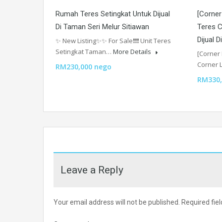
Rumah Teres Setingkat Untuk Dijual
[Corner
Di Taman Seri Melur Sitiawan
Teres C
Dijual 
✨ New Listing✨✨ For Sale❗️❗️❗️ Unit Teres
Setingkat Taman…
More Details
[Corner
Corner 
RM230,000 nego
RM330,
Leave a Reply
Your email address will not be published.
Required fie