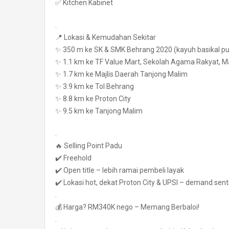
✅ Kitchen Kabinet
.
📍 Lokasi & Kemudahan Sekitar
✨ 350 m ke SK & SMK Behrang 2020 (kayuh basikal p
✨ 1.1 km ke TF Value Mart, Sekolah Agama Rakyat, Ma
✨ 1.7 km ke Majlis Daerah Tanjong Malim
✨ 3.9 km ke Tol Behrang
✨ 8.8 km ke Proton City
✨ 9.5 km ke Tanjong Malim
.
🔥 Selling Point Padu
✔️ Freehold
✔️ Open title – lebih ramai pembeli layak
✔️ Lokasi hot, dekat Proton City & UPSI – demand sen
.
💰 Harga? RM340K nego – Memang Berbaloi!
.