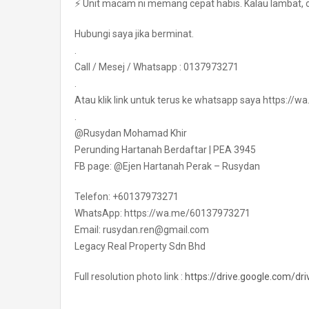
⚡ Unit macam ni memang cepat habis. Kalau lambat, o
Hubungi saya jika berminat.
.
Call / Mesej / Whatsapp : 0137973271
.
Atau klik link untuk terus ke whatsapp saya https:/
.
@Rusydan Mohamad Khir
Perunding Hartanah Berdaftar | PEA 3945
FB page: @Ejen Hartanah Perak – Rusydan
Telefon: +60137973271
WhatsApp: https://wa.me/60137973271
Email: rusydan.ren@gmail.com
Legacy Real Property Sdn Bhd
Full resolution photo link :
https://drive.google.com/