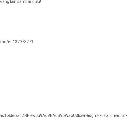
rang lain sambar dulu!
/wa.me/60137973271
drive/folders/1ZRHHw0u9AdVEAuS9pWZbU3lxwrHiogmF?usp=drive_link