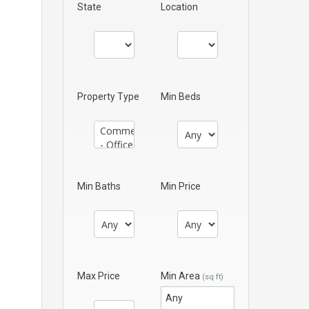
State
Location
Property Type
Min Beds
Min Baths
Min Price
Max Price
Min Area
(sq ft)