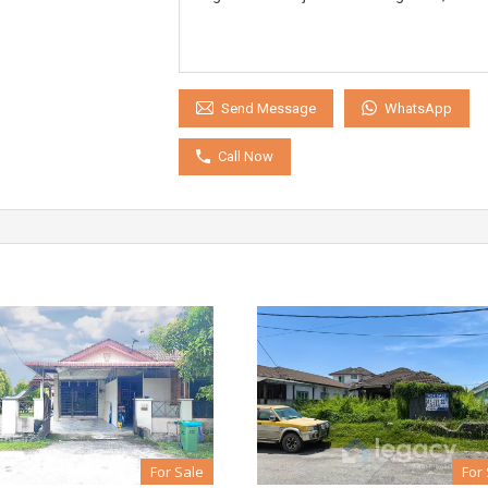
WhatsApp
Send Message
Call Now
For Sale
For