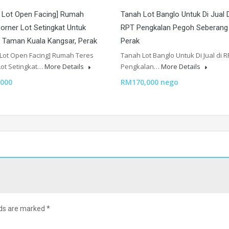
 Lot Open Facing] Rumah
Tanah Lot Banglo Untuk Di Jual 
orner Lot Setingkat Untuk
RPT Pengkalan Pegoh Seberang
Di Taman Kuala Kangsar, Perak
Perak
 Lot Open Facing] Rumah Teres
Tanah Lot Banglo Untuk Di Jual di R
Lot Setingkat…
More Details
Pengkalan…
More Details
000
RM170,000 nego
lds are marked
*