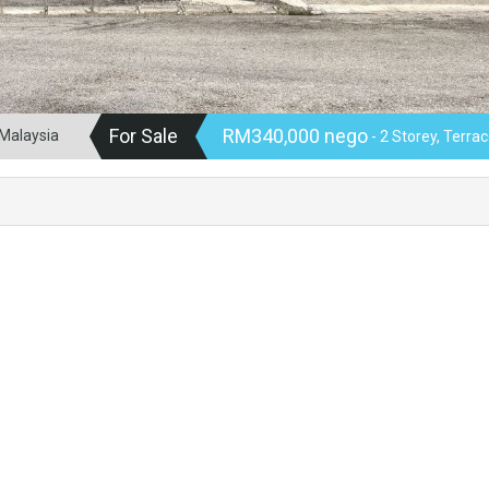
For Sale
RM340,000 nego
 Malaysia
- 2 Storey, Terra