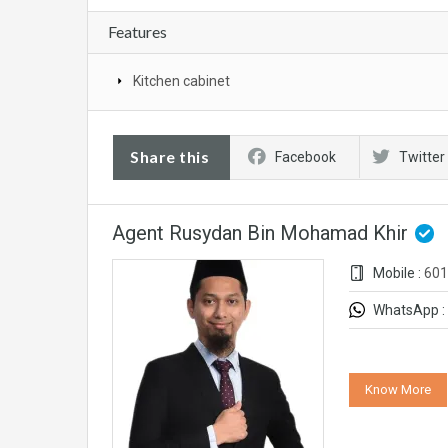
Features
Kitchen cabinet
Share this
Facebook
Twitter
Agent Rusydan Bin Mohamad Khir
Mobile :
601
WhatsApp :
Know More