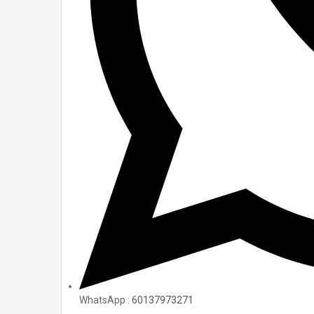
WhatsApp :
60137973271