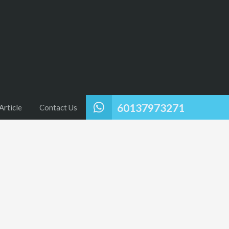
60137973271
Article
Contact Us