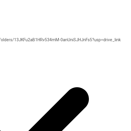
ve/folders/13JKFu2aB1HRv534mM-0anUniSJHJnFs5?usp=drive_link