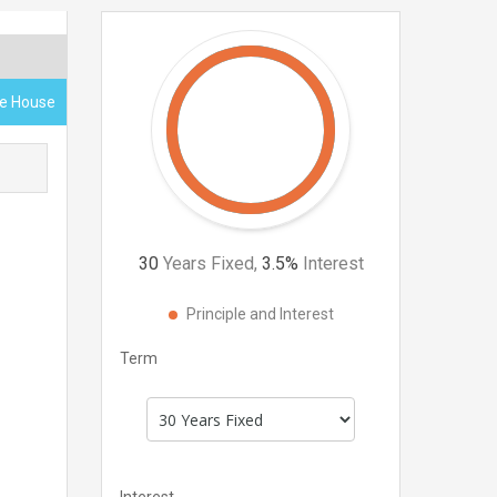
ce House
30
Years Fixed,
3.5
%
Interest
Principle and Interest
Term