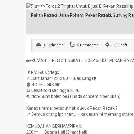
Pekan Razaki, Jalan Rokam, Pekan Razaki, Gunung Rapa
4 Bedrooms
3 Bathrooms
1760 sqft
🏡 RUMAH TERES 2 TINGKAT – LOKASI HOT PEKAN RAZAK
.
💰 RM280K (Nego)
📏 Saiz tanah: 22’ x 80’ – luas sangat!
🏠 4 bilik 3 bilik air
📜 Leasehold sehingga 2070
🌏 Non-Bumi boleh beli (Tiada consent diperlukan)
.
Kenapa ramai berebut nak duduk Pekan Razaki?
📍 Semua orang Ipoh tahu — kawasan ini memang strate
.
KEMUDAHAN BERHAMPIRAN:
200 m → Sutera Hall (Event Hall)