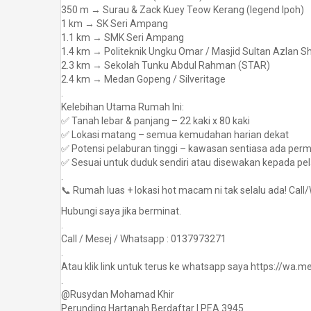
350 m → Surau & Zack Kuey Teow Kerang (legend Ipoh)
1 km → SK Seri Ampang
1.1 km → SMK Seri Ampang
1.4 km → Politeknik Ungku Omar / Masjid Sultan Azlan Sha
2.3 km → Sekolah Tunku Abdul Rahman (STAR)
2.4 km → Medan Gopeng / Silveritage
.
Kelebihan Utama Rumah Ini:
✅ Tanah lebar & panjang – 22 kaki x 80 kaki
✅ Lokasi matang – semua kemudahan harian dekat
✅ Potensi pelaburan tinggi – kawasan sentiasa ada per
✅ Sesuai untuk duduk sendiri atau disewakan kepada pela
.
📞 Rumah luas + lokasi hot macam ni tak selalu ada! Cal
Hubungi saya jika berminat.
.
Call / Mesej / Whatsapp : 0137973271
.
Atau klik link untuk terus ke whatsapp saya https://wa
.
@Rusydan Mohamad Khir
Perunding Hartanah Berdaftar | PEA 3945