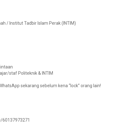
h / Institut Tadbir Islam Perak (INTIM)
mintaan
jar/staf Politeknik & INTIM
l/WhatsApp sekarang sebelum kena “lock” orang lain!
.me/60137973271