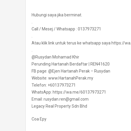
Hubungi saya jika berminat.
.
Call / Mesej / Whatsapp : 0137973271
.
Atau klik link untuk terus ke whatsapp saya https:/
.
@Rusydan Mohamad Khir
Perunding Hartanah Berdaftar | REN41620
FB page: @Ejen Hartanah Perak – Rusydan
Website: www.HartanahPerak.my
Telefon: +60137973271
WhatsApp: https://wa.me/60137973271
Email: rusydan.ren@gmail.com
Legacy Real Property Sdn Bhd
Coa Epy