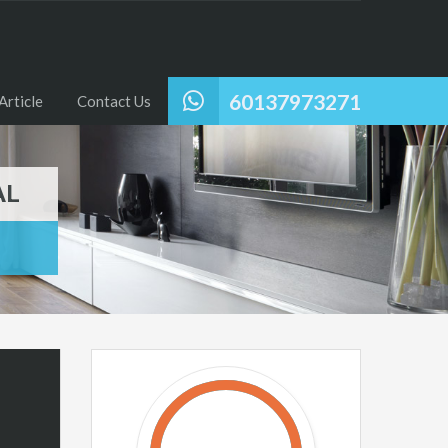
60137973271
Article
Contact Us
AL