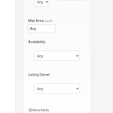
Max Area
(sq ft)
Availability
Listing Owner
More fields