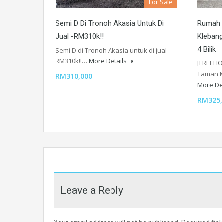
For Sale
Semi D Di Tronoh Akasia Untuk Di
Rumah 
Jual -RM310k!!
Klebang
4 Bilik
Semi D di Tronoh Akasia untuk di jual -
RM310k!!…
More Details
[FREEHO
Taman K
RM310,000
More De
RM325,
Leave a Reply