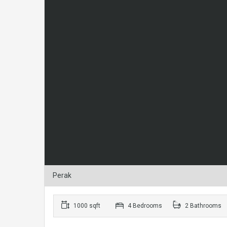
Perak
1000 sqft
4 Bedrooms
2 Bathrooms