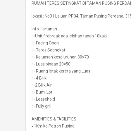
RUMAH TERES SETINGKAT DI TAMAN PUSING PERDANA 
lokasi : No31 Laluan PP34, Taman Pusing Perdana, 31
Info Hartanah :
✨Unit firebreak ada lebihan tanah 10kaki
✨ Facing Open
✨ Teres Setingkat
✨ Keluasan keseluruhan 30×70
✨ Luas binaan 20×50
✨ Ruang letak kereta yang Luas
✨ 4 Bilik
✨2 Bilik Air
✨ Bumi Lot
✨ Leasehold
✨ Fully grill
AMENITIES & FACILITIES
▪️ 1Km ke Petron Pusing