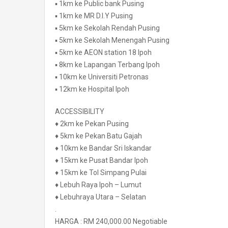
▪️ 1km ke Public bank Pusing
▪️ 1km ke MR D.I.Y Pusing
▪️ 5km ke Sekolah Rendah Pusing
▪️ 5km ke Sekolah Menengah Pusing
▪️ 5km ke AEON station 18 Ipoh
▪️ 8km ke Lapangan Terbang Ipoh
▪️ 10km ke Universiti Petronas
▪️ 12km ke Hospital Ipoh
ACCESSIBILITY
♦️ 2km ke Pekan Pusing
♦️ 5km ke Pekan Batu Gajah
♦️ 10km ke Bandar Sri Iskandar
♦️ 15km ke Pusat Bandar Ipoh
♦️ 15km ke Tol Simpang Pulai
♦️ Lebuh Raya Ipoh – Lumut
♦️ Lebuhraya Utara – Selatan
.
HARGA : RM 240,000.00 Negotiable