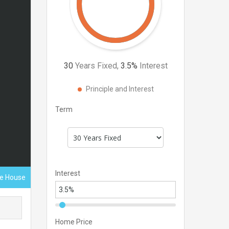
30
Years Fixed,
3.5
%
Interest
Principle and Interest
Term
Interest
ace House
Home Price