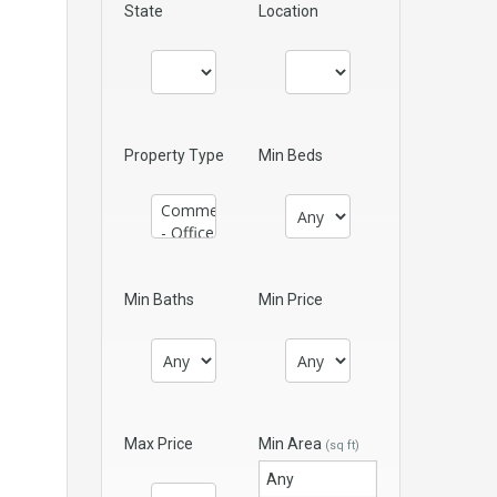
State
Location
Property Type
Min Beds
Min Baths
Min Price
Max Price
Min Area
(sq ft)