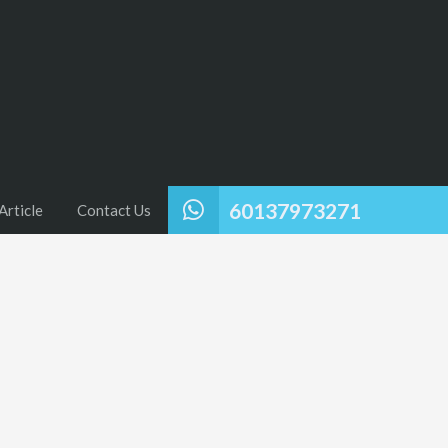
60137973271
Article
Contact Us