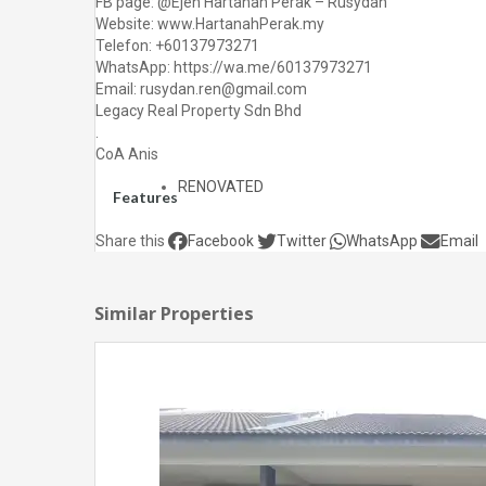
FB page: @Ejen Hartanah Perak – Rusydan
Website: www.HartanahPerak.my
Telefon: +60137973271
WhatsApp: https://wa.me/60137973271
Email: rusydan.ren@gmail.com
Legacy Real Property Sdn Bhd
.
CoA Anis
RENOVATED
Features
Share this
Facebook
Twitter
WhatsApp
Email
Similar Properties