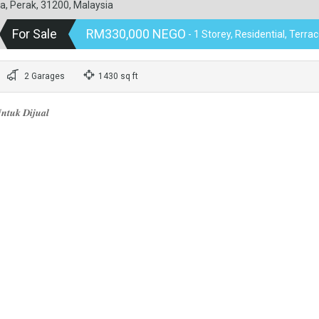
ta, Perak, 31200, Malaysia
For Sale
RM330,000 NEGO
- 1 Storey, Residential, Terr
2 Garages
1430 sq ft
𝒏𝒕𝒖𝒌 𝑫𝒊𝒋𝒖𝒂𝒍