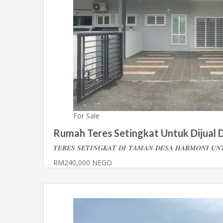
For Sale
Rumah Teres Setingkat Untuk Dijual 
𝑻𝑬𝑹𝑬𝑺 𝑺𝑬𝑻𝑰𝑵𝑮𝑲𝑨𝑻 𝑫𝑰 𝑻𝑨𝑴𝑨𝑵 𝑫𝑬𝑺𝑨 𝑯𝑨𝑹𝑴𝑶𝑵𝑰 
RM240,000 NEGO