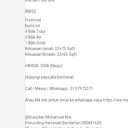
Rumah Fully Grill
.
[INFO]
Freehold
Bumi lot
4 Bilik Tidur
2 Bilik Air
1 Bilik Solat
Keluasan tanah: 22×75 Sqft
Keluasan Binaan: 22×65 Sqft
.
HARGA: 330k (Nego)
.
Hubungi saya jika berminat.
.
Call / Mesej / Whatsapp : 0137973271
.
Atau klik link untuk terus ke whatsapp saya https://wa
.
.
@Rusydan Mohamad Khir
Perunding Hartanah Berdaftar | REN41620