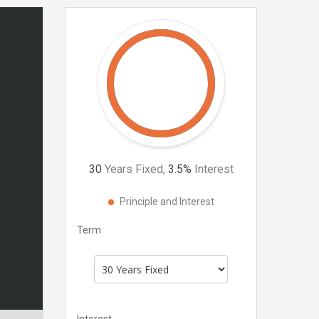
30
Years Fixed,
3.5
%
Interest
Principle and Interest
Term