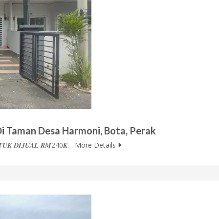
Di Taman Desa Harmoni, Bota, Perak
𝑵𝑻𝑼𝑲 𝑫𝑰𝑱𝑼𝑨𝑳 𝑹𝑴240𝑲…
More Details