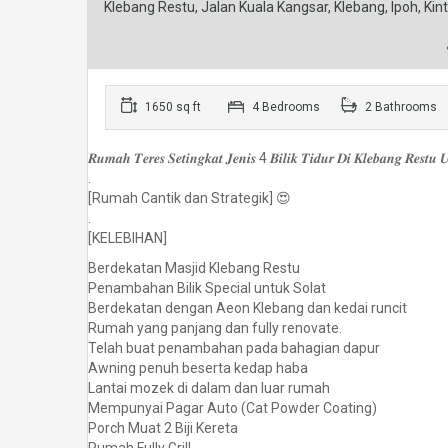
Klebang Restu, Jalan Kuala Kangsar, Klebang, Ipoh, Kin
1650 sq ft
4 Bedrooms
2 Bathrooms
𝑹𝒖𝒎𝒂𝒉 𝑻𝒆𝒓𝒆𝒔 𝑺𝒆𝒕𝒊𝒏𝒈𝒌𝒂𝒕 𝑱𝒆𝒏𝒊𝒔 4 𝑩𝒊𝒍𝒊𝒌 𝑻𝒊𝒅𝒖𝒓 𝑫𝒊 𝑲𝒍𝒆𝒃𝒂𝒏𝒈 𝑹𝒆𝒔𝒕𝒖 𝑼
.
[Rumah Cantik dan Strategik] 😍
.
[KELEBIHAN]
Berdekatan Masjid Klebang Restu
Penambahan Bilik Special untuk Solat
Berdekatan dengan Aeon Klebang dan kedai runcit
Rumah yang panjang dan fully renovate.
Telah buat penambahan pada bahagian dapur
Awning penuh beserta kedap haba
Lantai mozek di dalam dan luar rumah
Mempunyai Pagar Auto (Cat Powder Coating)
Porch Muat 2 Biji Kereta