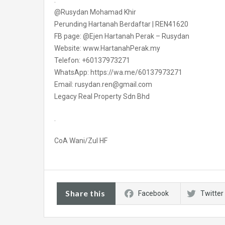
.
@Rusydan Mohamad Khir
Perunding Hartanah Berdaftar | REN41620
FB page: @Ejen Hartanah Perak – Rusydan
Website: www.HartanahPerak.my
Telefon: +60137973271
WhatsApp: https://wa.me/60137973271
Email: rusydan.ren@gmail.com
Legacy Real Property Sdn Bhd
.
CoA Wani/Zul HF
Share this
Facebook
Twitter