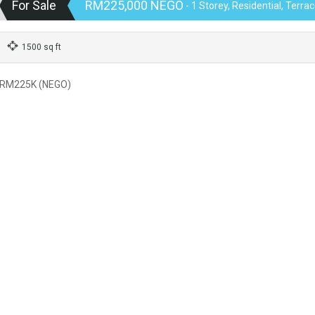
For Sale
RM225,000 NEGO
- 1 Storey, Residential, Terr
1500 sq ft
 RM225K (NEGO)