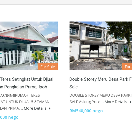
For Sale
For
eres Setingkat Untuk Dijual
Double Storey Meru Desa Park F
n Pengkalan Prima, Ipoh
Sale
 𝐅𝐀𝐂𝐈𝐍𝐆❗️]RUMAH TERES
DOUBLE STOREY MERU DESA PARK
AT UNTUK DIJUAL ‼️📍TAMAN
SALE Asking Price…
More Details
LAN PRIMA,…
More Details
RM540,000 nego
000 nego