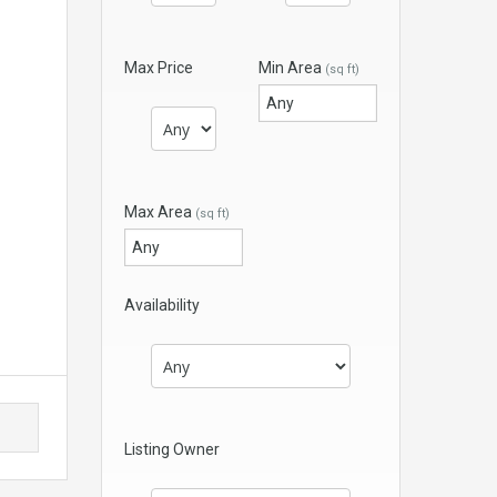
Max Price
Min Area
(sq ft)
Max Area
(sq ft)
Availability
Listing Owner