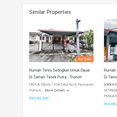
Similar Properties
For Sale
Rumah Teres Setingkat Untuk Dijual
Rumah T
Di Taman Tasek Putra , Tronoh
Di Tama
UNTUK DIJUAL / FOR SALE No.9, Persiaran
[𝐎𝐏𝐄𝐍
Putra 4,…
More Details
SETINGK
PENGKA
RM185,000
RM265,