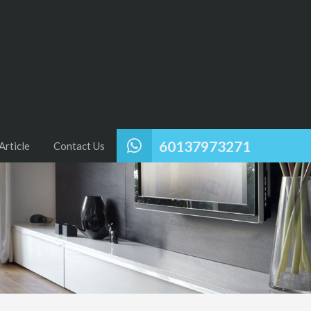
60137973271
Article
Contact Us