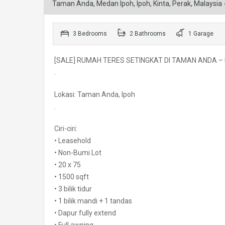
Taman Anda, Medan Ipoh, Ipoh, Kinta, Perak, Malaysia
3 Bedrooms
2 Bathrooms
1 Garage
[SALE] RUMAH TERES SETINGKAT DI TAMAN ANDA –
.
Lokasi: Taman Anda, Ipoh
.
Ciri-ciri:
• Leasehold
• Non-Bumi Lot
• 20 x 75
• 1500 sqft
• 3 bilik tidur
• 1 bilik mandi + 1 tandas
• Dapur fully extend