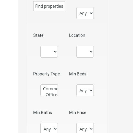
State
Location
Property Type
Min Beds
Min Baths
Min Price