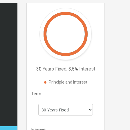
30
Years Fixed,
3.5
%
Interest
Principle and Interest
Term