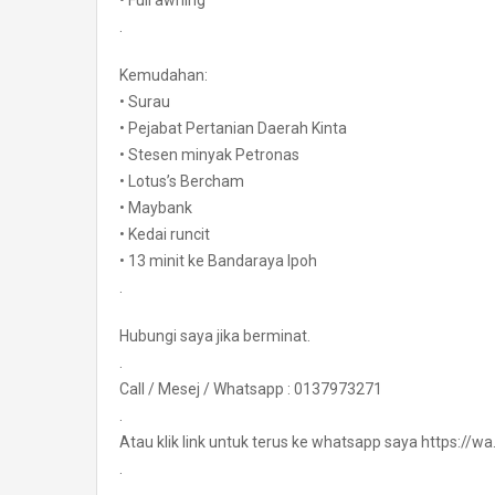
• Full awning
.
Kemudahan:
• Surau
• Pejabat Pertanian Daerah Kinta
• Stesen minyak Petronas
• Lotus’s Bercham
• Maybank
• Kedai runcit
• 13 minit ke Bandaraya Ipoh
.
Hubungi saya jika berminat.
.
Call / Mesej / Whatsapp : 0137973271
.
Atau klik link untuk terus ke whatsapp saya https:/
.