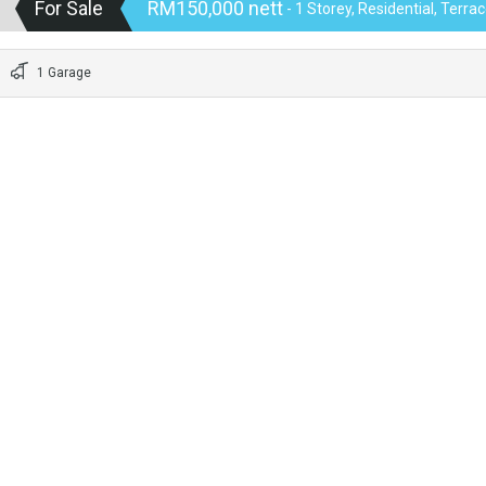
For Sale
RM150,000 nett
- 1 Storey, Residential, Terr
1 Garage