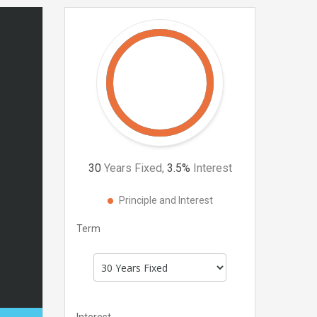
30
Years Fixed,
3.5
%
Interest
Principle and Interest
Term