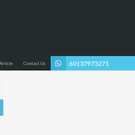
60137973271
Article
Contact Us