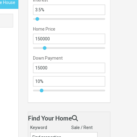
Interest
ace House
Home Price
Down Payment
Find Your Home
Keyword
Sale / Rent