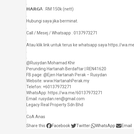
.
𝗛𝗔𝗥𝗚A : RM 150k (nett)
.
Hubungi saya jika berminat.
.
Call / Mesej / Whatsapp : 0137973271
.
Atau klik link untuk terus ke whatsapp saya https://wa
.
.
@Rusydan Mohamad Khir
Perunding Hartanah Berdaftar | REN41620
FB page: @Ejen Hartanah Perak – Rusydan
Website: www.HartanahPerak.my
Telefon: +60137973271
WhatsApp: https://wa.me/60137973271
Email: rusydan.ren@gmail.com
Legacy Real Property Sdn Bhd
.
CoA Anas
Share this
Facebook
Twitter
WhatsApp
Email