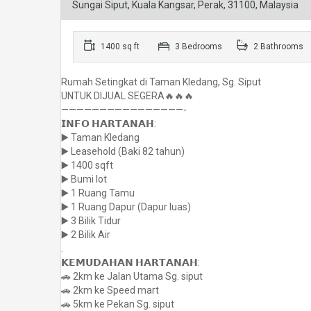
Sungai Siput, Kuala Kangsar, Perak, 31100, Malaysia
1400 sq ft
3 Bedrooms
2 Bathrooms
Rumah Setingkat di Taman Kledang, Sg. Siput
UNTUK DIJUAL SEGERA🔥🔥🔥
————————————————-
𝗜𝗡𝗙𝗢 𝗛𝗔𝗥𝗧𝗔𝗡𝗔𝗛:
▶️ Taman Kledang
▶️ Leasehold (Baki 82 tahun)
▶️ 1400 sqft
▶️ Bumi lot
▶️ 1 Ruang Tamu
▶️ 1 Ruang Dapur (Dapur luas)
▶️ 3 Bilik Tidur
▶️ 2 Bilik Air
.
𝗞𝗘𝗠𝗨𝗗𝗔𝗛𝗔𝗡 𝗛𝗔𝗥𝗧𝗔𝗡𝗔𝗛:
🚗 2km ke Jalan Utama Sg. siput
🚗 2km ke Speed mart
🚗 5km ke Pekan Sg. siput