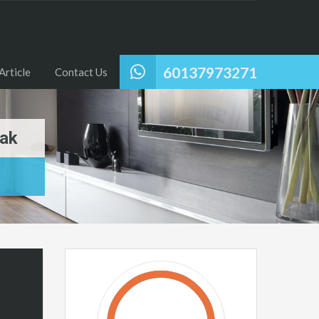
60137973271
Article
Contact Us
rak