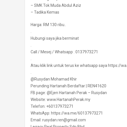
– SMK Tok Muda Abdul Aziz
– Tadika Kemas
Harga: RM 130 ribu..
.
Hubungi saya jika berminat
.
Call / Mesej / Whatsapp : 0137973271
.
Atau klik link untuk terus ke whatsapp saya https:/
.
@Rusydan Mohamad Khir
Perunding Hartanah Berdaftar | REN41620
FB page: @Ejen Hartanah Perak – Rusydan
Website: www.HartanahPerak.my
Telefon: +60137973271
WhatsApp: https://wa.me/60137973271
Email: rusydan.ren@gmail.com
Legacy Real Property Sdn Bhd