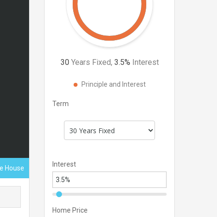
30
Years Fixed,
3.5
%
Interest
Principle and Interest
Term
Interest
ace House
Home Price