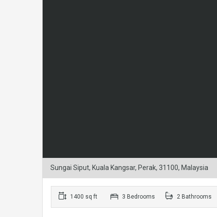
Sungai Siput, Kuala Kangsar, Perak, 31100, Malaysia
1400 sq ft
3 Bedrooms
2 Bathrooms