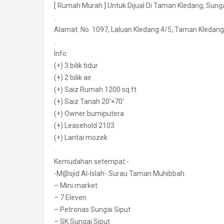
[ Rumah Murah ] Untuk Dijual Di Taman Kledang, Sunga
.
Alamat: No. 1097, Laluan Kledang 4/5, Taman Kledang
.
Info:
(+) 3 bilik tidur
(+) 2 bilik air
(+) Saiz Rumah 1200 sq.ft
(+) Saiz Tanah 20’×70′
(+) Owner bumiputera
(+) Leasehold 2103
(+) Lantai mozek
.
Kemudahan setempat:-
-M@sjid Al-Islah- Surau Taman Muhibbah
– Mini market
– 7 Eleven
– Petronas Sungai Siput
– SK Sungai Siput