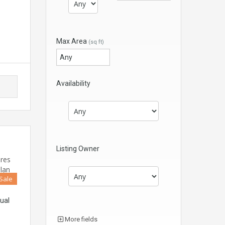
Max Area
(sq ft)
Availability
Listing Owner
 Sale
ual
More fields