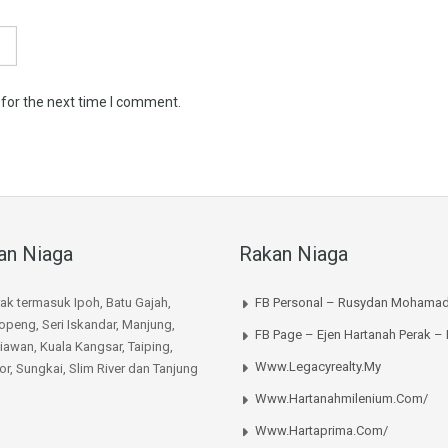
 for the next time I comment.
an Niaga
Rakan Niaga
rak termasuk Ipoh, Batu Gajah,
FB Personal – Rusydan Mohamad
peng, Seri Iskandar, Manjung,
FB Page – Ejen Hartanah Perak –
iawan, Kuala Kangsar, Taiping,
Www.legacyrealty.my
or, Sungkai, Slim River dan Tanjung
Www.hartanahmilenium.com/
Www.hartaprima.com/