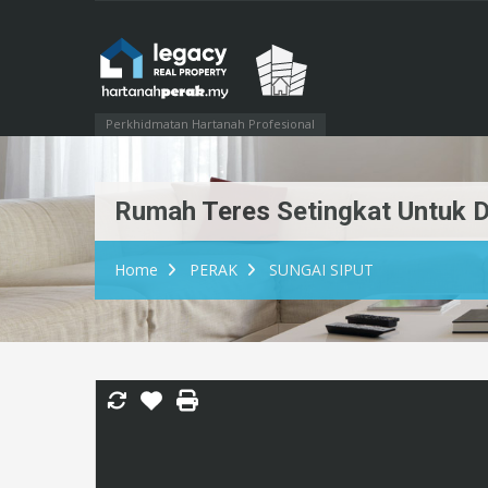
Perkhidmatan Hartanah Profesional
Rumah Teres Setingkat Untuk Di
Home
PERAK
SUNGAI SIPUT