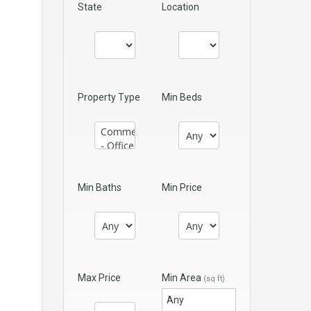
State
Location
Property Type
Min Beds
Min Baths
Min Price
Max Price
Min Area
(sq ft)