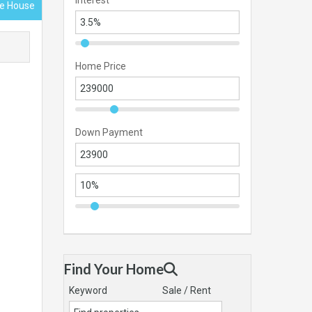
Interest
ace House
Home Price
Down Payment
Find Your Home
Keyword
Sale / Rent