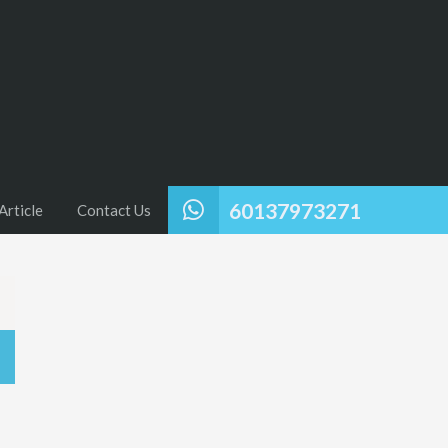
60137973271
Article
Contact Us