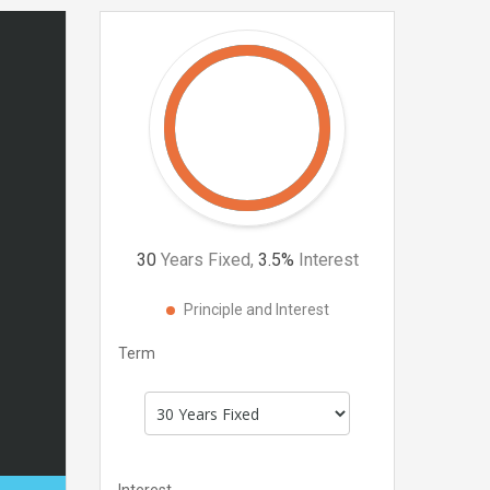
30
Years Fixed,
3.5
%
Interest
Principle and Interest
Term