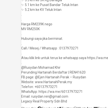
✨ 3.5 km ke SK Kg Bahagia
✨ 5.1 km ke Pusat Bandar Teluk Intan
✨ 5.2 km ke KV Teluk Intan
.
.
Harga RM239K nego
MV RM250K
.
Hubungi saya jika berminat.
.
Call / Mesej / Whatsapp : 0137973271
.
Atau klik link untuk terus ke whatsapp saya https://wa
.
@Rusydan Mohamad Khir
Perunding Hartanah Berdaftar | REN41620
FB page: @Ejen Hartanah Perak – Rusydan
Website: www.HartanahPerak.my
Telefon: +60137973271
WhatsApp: https://wa.me/60137973271
Email: rusydan.ren@gmail.com
Legacy Real Property Sdn Bhd