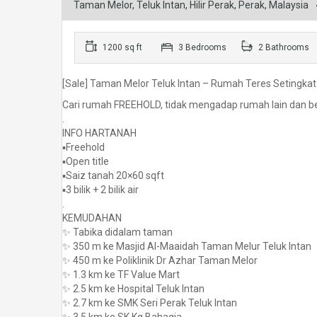
Taman Melor, Teluk Intan, Hilir Perak, Perak, Malaysia
1200 sq ft
3 Bedrooms
2 Bathrooms
[Sale] Taman Melor Teluk Intan – Rumah Teres Setingkat
Cari rumah FREEHOLD, tidak mengadap rumah lain dan be
.
INFO HARTANAH
▪️Freehold
▪️Open title
▪️Saiz tanah 20×60 sqft
▪️3 bilik + 2 bilik air
.
KEMUDAHAN
✨ Tabika didalam taman
✨ 350 m ke Masjid Al-Maaidah Taman Melur Teluk Intan
✨ 450 m ke Poliklinik Dr Azhar Taman Melor
✨ 1.3 km ke TF Value Mart
✨ 2.5 km ke Hospital Teluk Intan
✨ 2.7 km ke SMK Seri Perak Teluk Intan