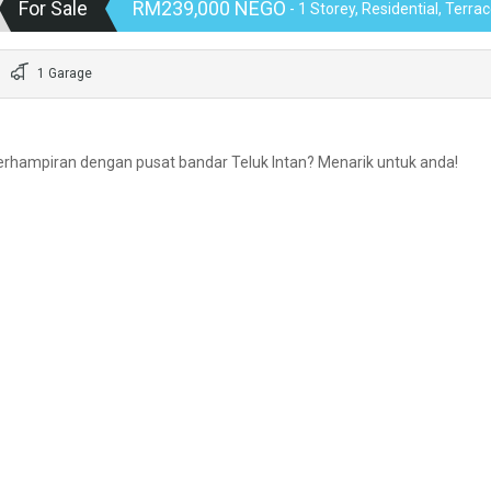
For Sale
RM239,000 NEGO
- 1 Storey, Residential, Terr
1 Garage
rhampiran dengan pusat bandar Teluk Intan? Menarik untuk anda!