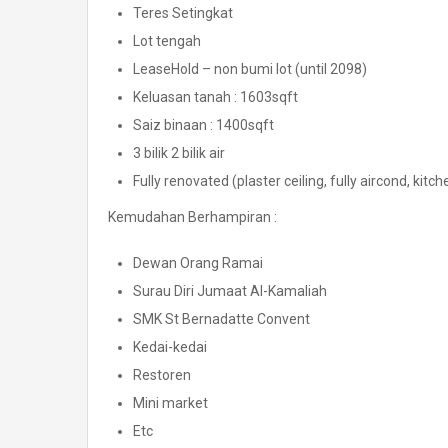
Teres Setingkat
Lot tengah
LeaseHold – non bumi lot (until 2098)
Keluasan tanah : 1603sqft
Saiz binaan : 1400sqft
3 bilik 2 bilik air
Fully renovated (plaster ceiling, fully aircond, kit
Kemudahan Berhampiran :
Dewan Orang Ramai
Surau Diri Jumaat Al-Kamaliah
SMK St Bernadatte Convent
Kedai-kedai
Restoren
Mini market
Etc