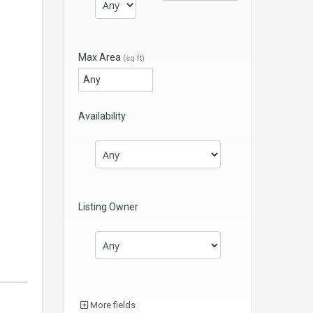
Max Area
(sq ft)
Availability
Listing Owner
More fields