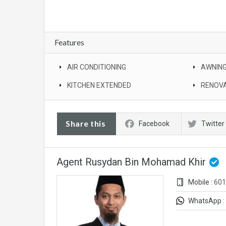
Features
AIR CONDITIONING
AWNIN
KITCHEN EXTENDED
RENOV
Share this
Facebook
Twitter
Agent Rusydan Bin Mohamad Khir
Mobile :
601
WhatsApp :