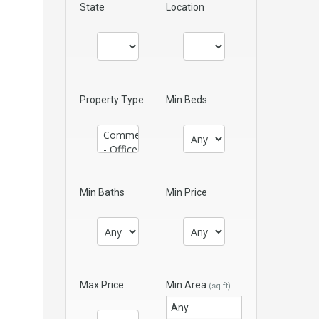
State
Location
Property Type
Min Beds
Min Baths
Min Price
Max Price
Min Area
(sq ft)