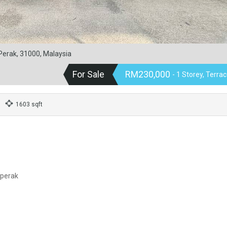
 Perak, 31000, Malaysia
For Sale
RM230,000
- 1 Storey, Terra
1603 sqft
 perak