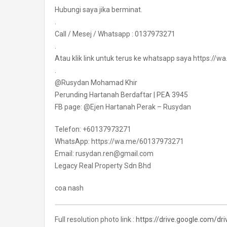
Hubungi saya jika berminat.
.
Call / Mesej / Whatsapp : 0137973271
.
Atau klik link untuk terus ke whatsapp saya https:/
.
@Rusydan Mohamad Khir
Perunding Hartanah Berdaftar | PEA 3945
FB page: @Ejen Hartanah Perak – Rusydan
Telefon: +60137973271
WhatsApp: https://wa.me/60137973271
Email: rusydan.ren@gmail.com
Legacy Real Property Sdn Bhd
coa nash
Full resolution photo link :
https://drive.google.com/