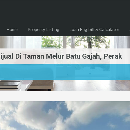
Home
Property Listing
Loan Eligibility Calculator
jual Di Taman Melur Batu Gajah, Perak