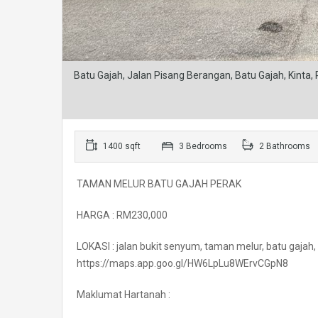
Batu Gajah, Jalan Pisang Berangan, Batu Gajah, Kinta,
1400 sqft
3 Bedrooms
2 Bathrooms
TAMAN MELUR BATU GAJAH PERAK
HARGA : RM230,000
LOKASI : jalan bukit senyum, taman melur, batu gajah,
https://maps.app.goo.gl/HW6LpLu8WErvCGpN8
Maklumat Hartanah :