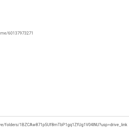
/wa.me/60137973271
drive/folders/1BZCAw871p5Uf8mTbP1gq1ZfUg1V04lNU?usp=drive_link