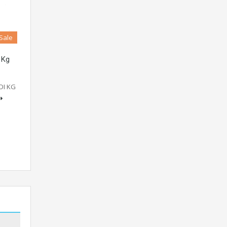
 Sale
 Kg
DI KG