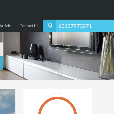
60137973271
Article
Contact Us