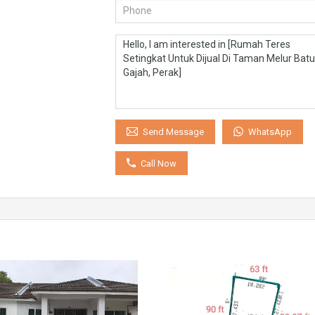
WhatsApp
Send Message
Call Now