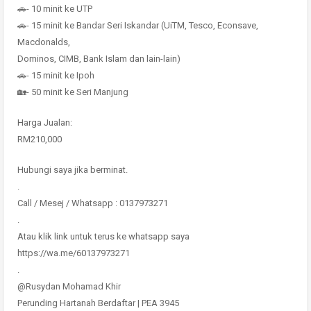
🚗- 10 minit ke UTP
🚗- 15 minit ke Bandar Seri Iskandar (UiTM, Tesco, Econsave,
Macdonalds,
Dominos, CIMB, Bank Islam dan lain-lain)
🚗- 15 minit ke Ipoh
🏡- 50 minit ke Seri Manjung
Harga Jualan:
RM210,000
Hubungi saya jika berminat.
.
Call / Mesej / Whatsapp : 0137973271
.
Atau klik link untuk terus ke whatsapp saya
https://wa.me/60137973271
.
@Rusydan Mohamad Khir
Perunding Hartanah Berdaftar | PEA 3945