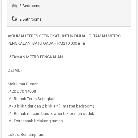
3 Bedrooms
2 Bathrooms
🏡RUMAH TERES SETINGKAT UNTUK DIJUAL DI TAMAN METRO
PENGKALAN, BATU GAJAH RM210,000🔥 🔥
📍TAMAN METRO PENGKALAN
DETAIL:-
Maklumat Rumah:
📌20 x 70 1400ft
📌- Rumah Teres Setingkat
📌- 3 bilik tidur dan 2 bilik air (1 master bedroom)
📌- Rumah macam baru. owner tak pernah duduk
📌- Extra tanah belakang rumah
Lokasi Berhampiran: