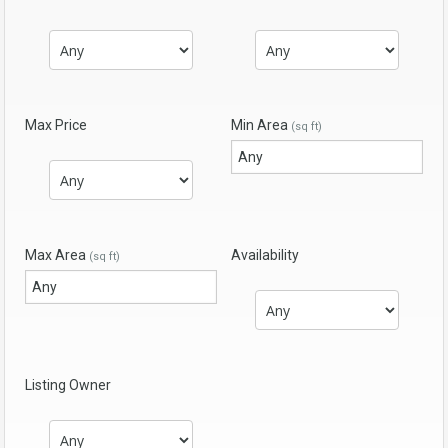
Max Price
Min Area
(sq ft)
Max Area
Availability
(sq ft)
Listing Owner