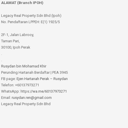
ALAMAT (Branch IPOH)
Legacy Real Property Sdn Bhd (Ipoh)
No. Pendaftaran LPPEH: E(1) 1925/5
2F-1, Jalan Labrooy,
Taman Pari,
30100, Ipoh Perak
.
.
Rusydan bin Mohamad Khir
Perunding Hartanah Berdaftar | PEA 3945
FB page:
Ejen Hartanah Perak – Rusydan
Telefon: +60137973271
WhatsApp: https:
//wa.me/60137973271
Email:
rusydan.ren@gmail.com
Legacy Real Property Sdn Bhd