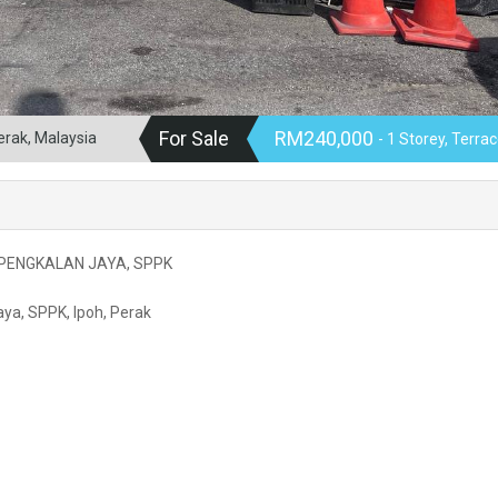
For Sale
RM240,000
erak, Malaysia
- 1 Storey, Terra
 PENGKALAN JAYA, SPPK
ya, SPPK, Ipoh, Perak