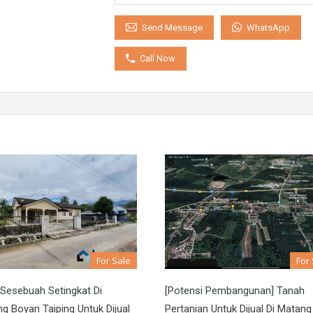
WhatsApp
Send Message
Call Now
For Sale
For
Sesebuah Setingkat Di
[Potensi Pembangunan] Tanah
 Boyan Taiping Untuk Dijual
Pertanian Untuk Dijual Di Matang