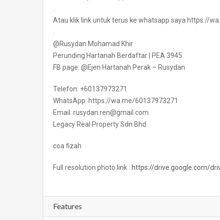
.
Atau klik link untuk terus ke whatsapp saya https:/
.
@Rusydan Mohamad Khir
Perunding Hartanah Berdaftar | PEA 3945
FB page: @Ejen Hartanah Perak – Rusydan
Telefon: +60137973271
WhatsApp: https://wa.me/60137973271
Email: rusydan.ren@gmail.com
Legacy Real Property Sdn Bhd
coa fizah
Full resolution photo link :
https://drive.google.com/d
Features