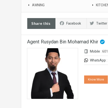
AWNING
KITCHE
Share this
Facebook
Twitter
Agent Rusydan Bin Mohamad Khir
Mobile :
601
WhatsApp :
Know More