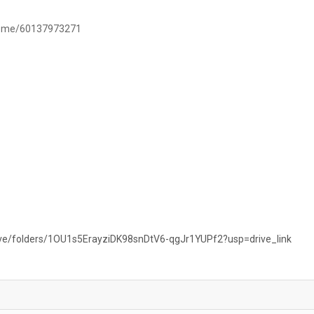
/wa.me/60137973271
rive/folders/1OU1s5ErayziDK98snDtV6-qgJr1YUPf2?usp=drive_link