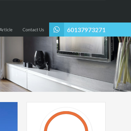
60137973271
Article
Contact Us