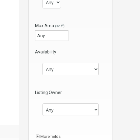
Max Area
(sq ft)
Availability
Listing Owner
More fields