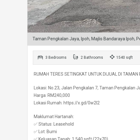
Taman Pengkalan Jaya, Ipoh, Majlis Bandaraya Ipoh, P
3 Bedrooms
2 Bathrooms
1540 sqft
RUMAH TERES SETINGKAT UNTUK DIJUAL DI TAMAN
Lokasi: No.23, Jalan Pengkalan 7, Taman Pengkalan Ja
Harga: RM240,000
Lokasi Rumah: https://x.gd/0w2I2
Maklumat Hartanah:
✅ Status: Leasehold
✅ Lot: Bumi
✅ Keluasan Tanah: 1,540 sqft (22×70)