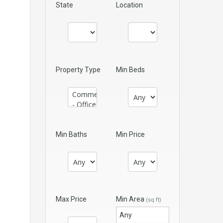
State
Location
Property Type
Min Beds
Min Baths
Min Price
Max Price
Min Area
(sq ft)