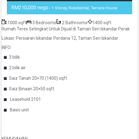
RM210,000 nego
- 1 Storey, Residential, Terrace House
1000 sqft
3 Bedrooms
2 Bathrooms
1400 sqft
Rumah Teres Setingkat Untuk Dijual di Taman Seri Iskandar Perak
Lokasi: Persiaran Iskandar Perdana 12, Taman Seri Iskandar
INFO:
3 bilik
2 bilik air
Saiz Tanah 20×70 (1400) sqft
Saiz Binaan 20×50 sqft
Leasehold 2101
Basic unit
.
.
KEMUDAHAN: