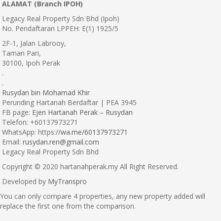
ALAMAT (Branch IPOH)
Legacy Real Property Sdn Bhd (Ipoh)
No. Pendaftaran LPPEH: E(1) 1925/5
2F-1, Jalan Labrooy,
Taman Pari,
30100, Ipoh Perak
.
.
Rusydan bin Mohamad Khir
Perunding Hartanah Berdaftar | PEA 3945
FB page:
Ejen Hartanah Perak – Rusydan
Telefon: +60137973271
WhatsApp: https:
//wa.me/60137973271
Email:
rusydan.ren@gmail.com
Legacy Real Property Sdn Bhd
Copyright © 2020 hartanahperak.my All Right Reserved.
Developed by
MyTranspro
You can only compare 4 properties, any new property added will
replace the first one from the comparison.