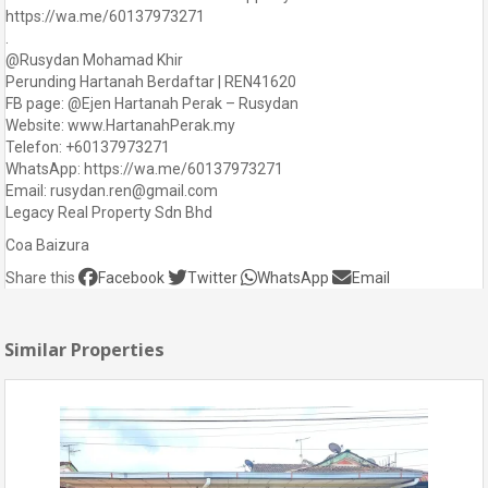
https://wa.me/60137973271
.
@Rusydan Mohamad Khir
Perunding Hartanah Berdaftar | REN41620
FB page: @Ejen Hartanah Perak – Rusydan
Website: www.HartanahPerak.my
Telefon: +60137973271
WhatsApp: https://wa.me/60137973271
Email: rusydan.ren@gmail.com
Legacy Real Property Sdn Bhd
Coa Baizura
Share this
Facebook
Twitter
WhatsApp
Email
Similar Properties