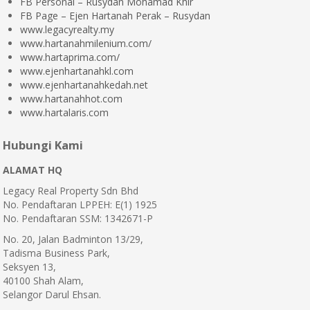
FB Personal – Rusydan Mohamad Khir
FB Page – Ejen Hartanah Perak – Rusydan
www.legacyrealty.my
www.hartanahmilenium.com/
www.hartaprima.com/
www.ejenhartanahkl.com
www.ejenhartanahkedah.net
www.hartanahhot.com
www.hartalaris.com
Hubungi Kami
ALAMAT HQ
Legacy Real Property Sdn Bhd
No. Pendaftaran LPPEH: E(1) 1925
No. Pendaftaran SSM: 1342671-P
No. 20, Jalan Badminton 13/29,
Tadisma Business Park,
Seksyen 13,
40100 Shah Alam,
Selangor Darul Ehsan.