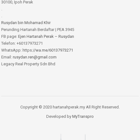
30100, Ipoh Perak
.
.
Rusydan bin Mohamad Khir
Perunding Hartanah Berdaftar | PEA 3945
FB page:
Ejen Hartanah Perak – Rusydan
Telefon: +60137973271
WhatsApp: https:
//wa.me/60137973271
Email:
rusydan.ren@gmail.com
Legacy Real Property Sdn Bhd
Copyright © 2020 hartanahperak.my All Right Reserved.
Developed by
MyTranspro