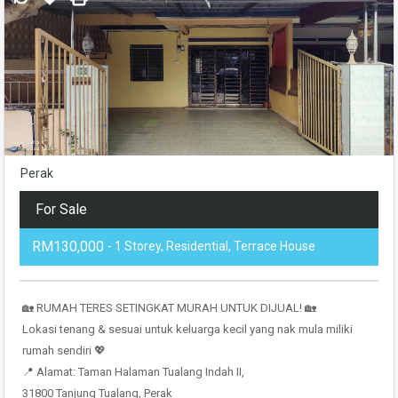
Perak
For Sale
RM130,000
- 1 Storey, Residential, Terrace House
🏡 RUMAH TERES SETINGKAT MURAH UNTUK DIJUAL! 🏡
Lokasi tenang & sesuai untuk keluarga kecil yang nak mula miliki
rumah sendiri 💖
📍 Alamat: Taman Halaman Tualang Indah II,
31800 Tanjung Tualang, Perak