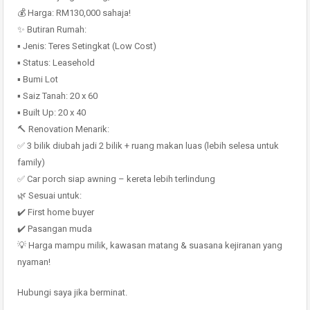
💰 Harga: RM130,000 sahaja!
✨ Butiran Rumah:
▪️ Jenis: Teres Setingkat (Low Cost)
▪️ Status: Leasehold
▪️ Bumi Lot
▪️ Saiz Tanah: 20 x 60
▪️ Built Up: 20 x 40
🔨 Renovation Menarik:
✅ 3 bilik diubah jadi 2 bilik + ruang makan luas (lebih selesa untuk
family)
✅ Car porch siap awning – kereta lebih terlindung
🌿 Sesuai untuk:
✔️ First home buyer
✔️ Pasangan muda
💡 Harga mampu milik, kawasan matang & suasana kejiranan yang
nyaman!
Hubungi saya jika berminat.
.