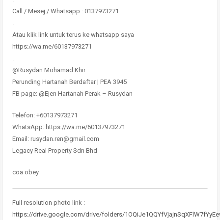
Call / Mesej / Whatsapp : 0137973271
.
Atau klik link untuk terus ke whatsapp saya
https://wa.me/60137973271
.
@Rusydan Mohamad Khir
Perunding Hartanah Berdaftar | PEA 3945
FB page: @Ejen Hartanah Perak – Rusydan
Telefon: +60137973271
WhatsApp: https://wa.me/60137973271
Email: rusydan.ren@gmail.com
Legacy Real Property Sdn Bhd
coa obey
Full resolution photo link :
https://drive.google.com/drive/folders/1OQiJe1QQYfVjajnSqXFlW7fYyE