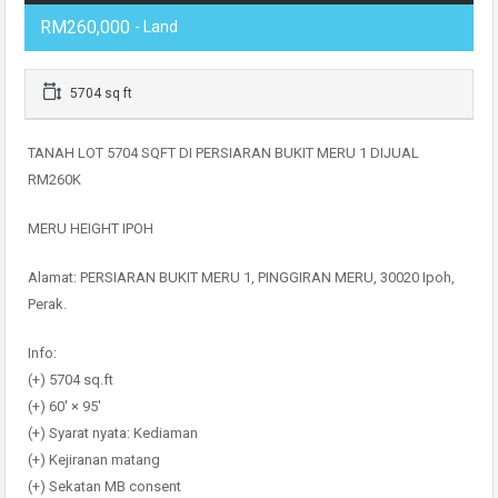
RM260,000
- Land
5704 sq ft
TANAH LOT 5704 SQFT DI PERSIARAN BUKIT MERU 1 DIJUAL
RM260K
MERU HEIGHT IPOH
Alamat: PERSIARAN BUKIT MERU 1, PINGGIRAN MERU, 30020 Ipoh,
Perak.
Info:
(+) 5704 sq.ft
(+) 60′ × 95′
(+) Syarat nyata: Kediaman
(+) Kejiranan matang
(+) Sekatan MB consent