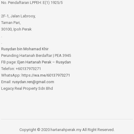
No. Pendaftaran LPPEH: E(1) 1925/5
2F-1, Jalan Labrooy,
Taman Pari,
30100, Ipoh Perak
.
.
Rusydan bin Mohamad Khir
Perunding Hartanah Berdaftar | PEA 3945
FB page:
Ejen Hartanah Perak – Rusydan
Telefon: +60137973271
WhatsApp: https:
//wa.me/60137973271
Email:
rusydan.ren@gmail.com
Legacy Real Property Sdn Bhd
Copyright © 2020 hartanahperak.my All Right Reserved.