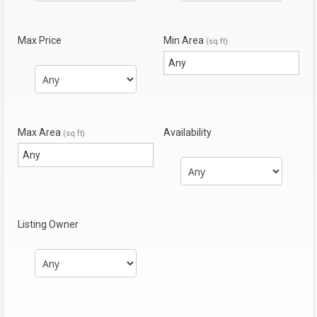
Max Price
Min Area
(sq ft)
Max Area
Availability
(sq ft)
Listing Owner