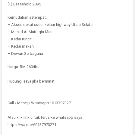
(+) Leasehold 2095
Kemudahan setempat:
– Akses dekat susur keluar highway Utara Selatan
– Masjid Al-Muttaqin Meru
– Kedai runcit
– Kedai makan
– Dewan Serbaguna
Harga: RM 260ribu
.
Hubungi saya jika berminat
.
.
Call / Mesej / Whatsapp : 0137973271
.
Atau klik link untuk terus ke whatsapp saya
https://wa.me/60137973271
.