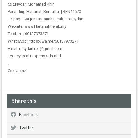
@Rusydan Mohamad Khir
Perunding Hartanah Berdaftar | REN41620
FB page: @Ejen Hartanah Perak – Rusydan
Website: www.HartanahPerak.my
Telefon: +60137973271
WhatsApp: https://wa.me/60137973271
Email: rusydan.ren@gmail.com
Legacy Real Property Sdn Bhd.
.
Coa Ustaz
Share this
Facebook
Twitter