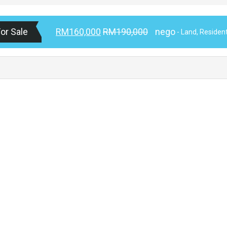
or Sale
RM160,000
RM190,000
nego
- Land, Resident