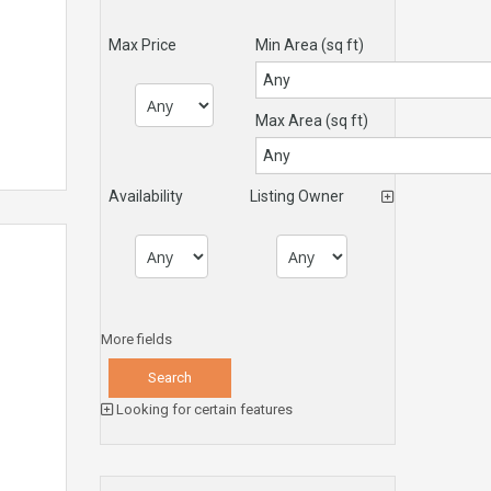
Max Price
Min Area
(sq ft)
Max Area
(sq ft)
Availability
Listing Owner
More fields
Looking for certain features