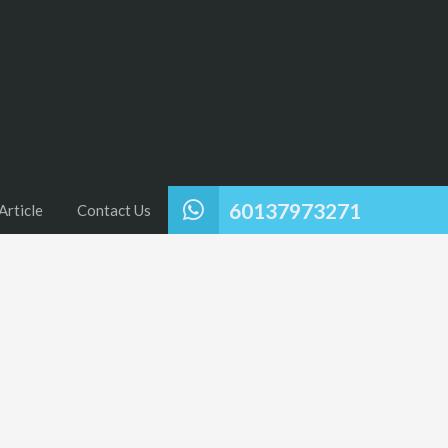
60137973271
Article
Contact Us