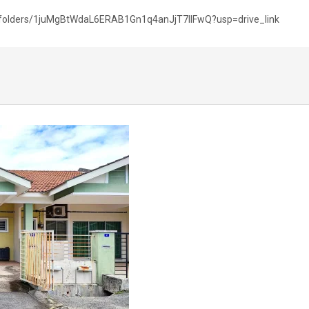
ve/folders/1juMgBtWdaL6ERAB1Gn1q4anJjT7llFwQ?usp=drive_link