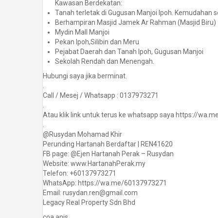
Kawasan Berdekatan:
Tanah terletak di Gugusan Manjoi Ipoh. Kemudahan s
Berhampiran Masjid Jamek Ar Rahman (Masjid Biru)
Mydin Mall Manjoi
Pekan Ipoh,Silibin dan Meru
Pejabat Daerah dan Tanah Ipoh, Gugusan Manjoi
Sekolah Rendah dan Menengah.
Hubungi saya jika berminat.
.
Call / Mesej / Whatsapp : 0137973271
.
Atau klik link untuk terus ke whatsapp saya https://wa
.
@Rusydan Mohamad Khir
Perunding Hartanah Berdaftar | REN41620
FB page: @Ejen Hartanah Perak – Rusydan
Website: www.HartanahPerak.my
Telefon: +60137973271
WhatsApp: https://wa.me/60137973271
Email: rusydan.ren@gmail.com
Legacy Real Property Sdn Bhd
coa anis