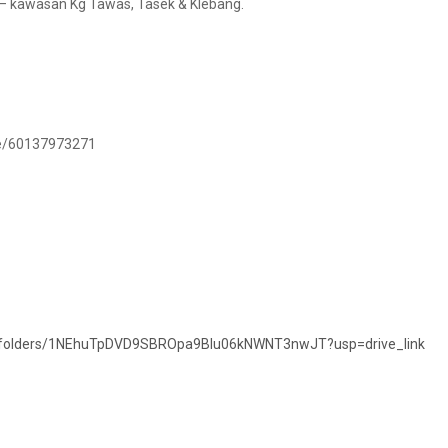
 – kawasan Kg Tawas, Tasek & Klebang.
.me/60137973271
ive/folders/1NEhuTpDVD9SBROpa9Blu06kNWNT3nwJT?usp=drive_link