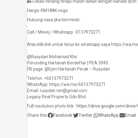
🏡 Lokasi tenang tetapi masih dekat dengan bandar Ipoh
Harga: RM188K nego
Hubungi saya jika berminat.
.
Call / Mesej / Whatsapp : 0137973271
.
Atau klik link untuk terus ke whatsapp saya https://wa
.
@Rusydan Mohamad Khir
Perunding Hartanah Berdaftar | PEA 3945
FB page: @Ejen Hartanah Perak – Rusydan
Telefon: +60137973271
WhatsApp: https://wa.me/60137973271
Email: rusydan.ren@gmail.com
Legacy Real Property Sdn Bhd
Full resolution photo link :
https://drive.google.com/dr
Share this
Facebook
Twitter
WhatsApp
Email