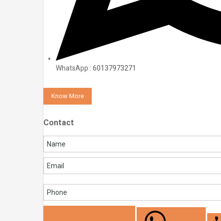
WhatsApp :
60137973271
Know More
Contact