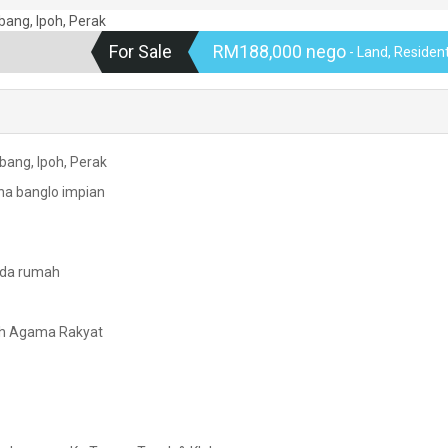
For Sale
RM188,000 nego
- Land, Resident
bang, Ipoh, Perak
ina banglo impian
ada rumah
lah Agama Rakyat