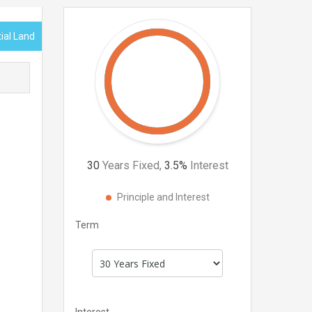
ial Land
30
Years Fixed,
3.5
%
Interest
Principle and Interest
Term