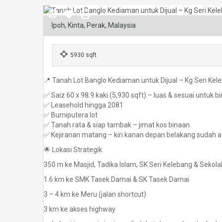
Ipoh, Kinta, Perak, Malaysia
5930 sqft
📍 Tanah Lot Banglo Kediaman untuk Dijual – Kg Seri Kele
✅ Saiz 60 x 98.9 kaki (5,930 sqft) – luas & sesuai untuk b
✅ Leasehold hingga 2081
✅ Bumiputera lot
✅ Tanah rata & siap tambak – jimat kos binaan
✅ Kejiranan matang – kiri kanan depan belakang sudah 
🌟 Lokasi Strategik:
350 m ke Masjid, Tadika Islam, SK Seri Kelebang & Seko
1.6 km ke SMK Tasek Damai & SK Tasek Damai
3 – 4 km ke Meru (jalan shortcut)
3 km ke akses highway