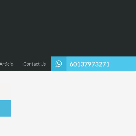
60137973271
Article
Contact Us