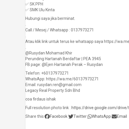
✅ SK PPH
✅ SMK Ulu Kinta
Hubungi saya jika berminat.
.
Call / Mesej / Whatsapp : 0137973271
.
Atau klik link untuk terus ke whatsapp saya https://wa
.
@Rusydan Mohamad Khir
Perunding Hartanah Berdaftar | PEA 3945
FB page: @Ejen Hartanah Perak – Rusydan
Telefon: +60137973271
WhatsApp: https://wa.me/60137973271
Email: rusydan.ren@gmail.com
Legacy Real Property Sdn Bhd
coa firdaus ishak
Full resolution photo link :
https://drive.google.com/dri
Share this
Facebook
Twitter
WhatsApp
Email