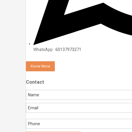
WhatsApp :
60137973271
Know More
Contact