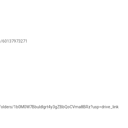
.me/60137973271
ve/folders/1b0M0W7BbuIdIgrt4y3gZBbQoCVma8BRz?usp=drive_link