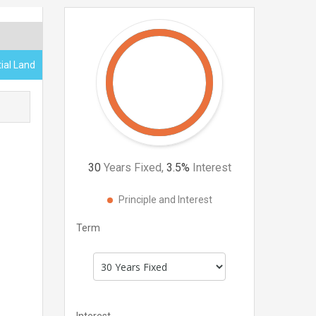
ial Land
30
Years Fixed,
3.5
%
Interest
Principle and Interest
Term