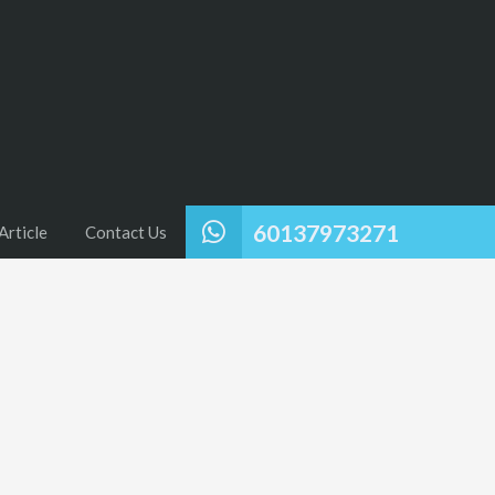
60137973271
Article
Contact Us