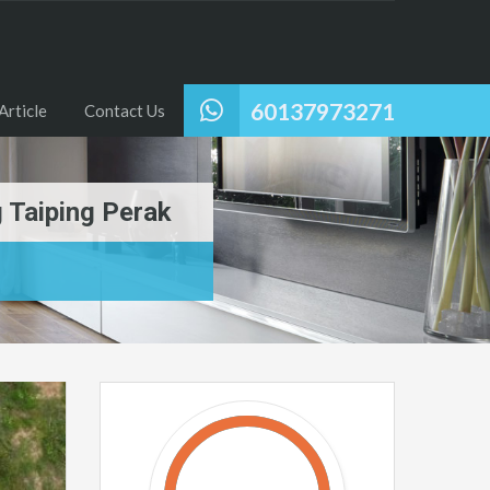
60137973271
Article
Contact Us
 Taiping Perak