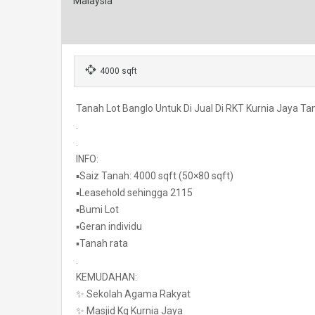
Malaysia
4000 sqft
Tanah Lot Banglo Untuk Di Jual Di RKT Kurnia Jaya 
.
.
INFO:
▪️Saiz Tanah: 4000 sqft (50×80 sqft)
▪️Leasehold sehingga 2115
▪️Bumi Lot
▪️Geran individu
▪️Tanah rata
.
KEMUDAHAN:
✨ Sekolah Agama Rakyat
✨ Masjid Kg Kurnia Jaya