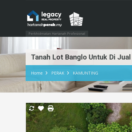
Perkhidmatan Hartanah Profesional
Tanah Lot Banglo Untuk Di Jua
Home
PERAK
KAMUNTING