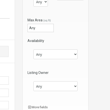
Max Area
(sq ft)
Availability
Listing Owner
More fields