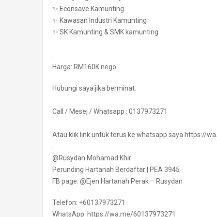
✨ Econsave Kamunting
✨ Kawasan Industri Kamunting
✨ SK Kamunting & SMK kamunting
.
.
Harga: RM160K nego
Hubungi saya jika berminat.
.
Call / Mesej / Whatsapp : 0137973271
.
Atau klik link untuk terus ke whatsapp saya https:/
.
@Rusydan Mohamad Khir
Perunding Hartanah Berdaftar | PEA 3945
FB page: @Ejen Hartanah Perak – Rusydan
Telefon: +60137973271
WhatsApp: https://wa.me/60137973271