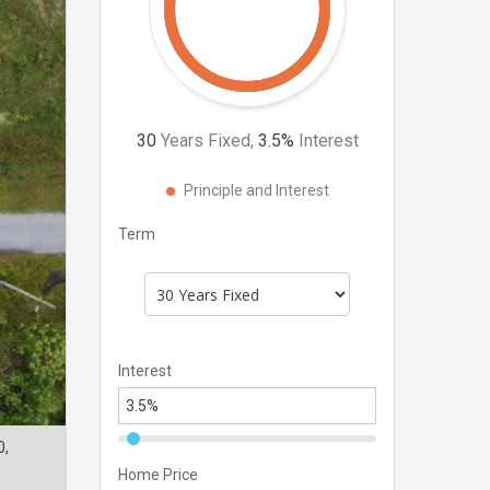
30
Years Fixed,
3.5
%
Interest
Principle and Interest
Term
Interest
0,
Home Price