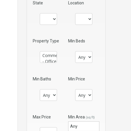
State
Location
Property Type
Min Beds
Min Baths
Min Price
Max Price
Min Area
(sq ft)