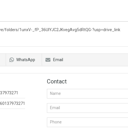
rive/folders/1unxV-_fP_36UIYJC2JKvegAvg5dRtQG-?usp=drive_link
WhatsApp
Email
Contact
37973271
60137973271