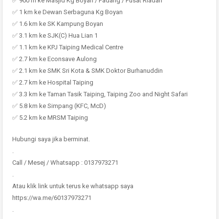
✅ 900 m ke Masjid Kg Boyan / Padang / Pusat Riadah
✅ 1 km ke Dewan Serbaguna Kg Boyan
✅ 1.6 km ke SK Kampung Boyan
✅ 3.1 km ke SJK(C) Hua Lian 1
✅ 1.1 km ke KPJ Taiping Medical Centre
✅ 2.7 km ke Econsave Aulong
✅ 2.1 km ke SMK Sri Kota & SMK Doktor Burhanuddin
✅ 2.7 km ke Hospital Taiping
✅ 3.3 km ke Taman Tasik Taiping, Taiping Zoo and Night Safari
✅ 5.8 km ke Simpang (KFC, McD)
✅ 5.2 km ke MRSM Taiping
Hubungi saya jika berminat.
.
Call / Mesej / Whatsapp : 0137973271
.
Atau klik link untuk terus ke whatsapp saya
https://wa.me/60137973271
.