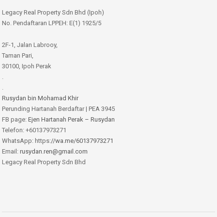
Legacy Real Property Sdn Bhd (Ipoh)
No. Pendaftaran LPPEH: E(1) 1925/5
2F-1, Jalan Labrooy,
Taman Pari,
30100, Ipoh Perak
.
.
Rusydan bin Mohamad Khir
Perunding Hartanah Berdaftar | PEA 3945
FB page:
Ejen Hartanah Perak – Rusydan
Telefon: +60137973271
WhatsApp: https:
//wa.me/60137973271
Email:
rusydan.ren@gmail.com
Legacy Real Property Sdn Bhd