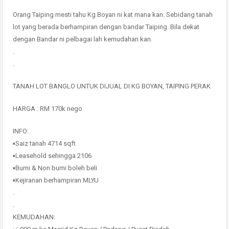
Orang Taiping mesti tahu Kg Boyan ni kat mana kan. Sebidang tanah
lot yang berada berhampiran dengan bandar Taiping. Bila dekat
dengan Bandar ni pelbagai lah kemudahan kan.
.
.
TANAH LOT BANGLO UNTUK DIJUAL DI KG BOYAN, TAIPING PERAK
HARGA : RM 170k nego
INFO:
▪️Saiz tanah 4714 sqft
▪️Leasehold sehingga 2106
▪️Bumi & Non bumi boleh beli
▪️Kejiranan berhampiran MLYU
.
.
KEMUDAHAN: