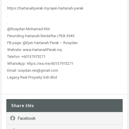
.
https://hartanahperak.my/ejen-hartanah-perak
.
.
@Rusydan Mohamad Khir
Perunding Hartanah Berdaftar | PEA 3945
FB page: @Ejen Hartanah Perak – Rusydan
Website: www.HartanahPerak.my
Telefon: +60137973271
WhatsApp: https://wa.me/60137973271
Email: rusydan.ren@gmail.com
Legacy Real Property Sdn Bhd
Share this
Facebook