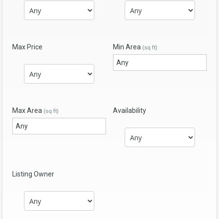
Max Price
Min Area
(sq ft)
Max Area
Availability
(sq ft)
Listing Owner