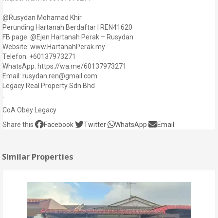
.
@Rusydan Mohamad Khir
Perunding Hartanah Berdaftar | REN41620
FB page: @Ejen Hartanah Perak – Rusydan
Website: www.HartanahPerak.my
Telefon: +60137973271
WhatsApp: https://wa.me/60137973271
Email: rusydan.ren@gmail.com
Legacy Real Property Sdn Bhd
.
CoA Obey Legacy
Share this
Facebook
Twitter
WhatsApp
Email
Similar Properties