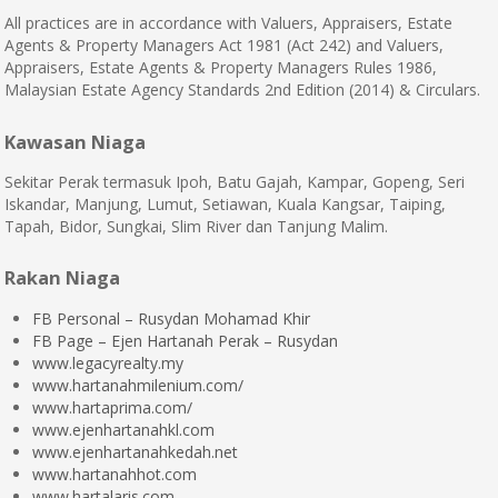
All practices are in accordance with Valuers, Appraisers, Estate
Agents & Property Managers Act 1981 (Act 242) and Valuers,
Appraisers, Estate Agents & Property Managers Rules 1986,
Malaysian Estate Agency Standards 2nd Edition (2014) & Circulars.
Kawasan Niaga
Sekitar Perak termasuk Ipoh, Batu Gajah, Kampar, Gopeng, Seri
Iskandar, Manjung, Lumut, Setiawan, Kuala Kangsar, Taiping,
Tapah, Bidor, Sungkai, Slim River dan Tanjung Malim.
Rakan Niaga
FB Personal – Rusydan Mohamad Khir
FB Page – Ejen Hartanah Perak – Rusydan
www.legacyrealty.my
www.hartanahmilenium.com/
www.hartaprima.com/
www.ejenhartanahkl.com
www.ejenhartanahkedah.net
www.hartanahhot.com
www.hartalaris.com