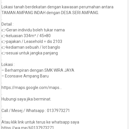
.
Lokasi tanah berdekatan dengan kawasan perumahan antara
TAMAN AMPANG INDAH dengan DESA SERI AMPANG.
.
Detail :
👉Geran individu boleh tukar nama
👉keluasan 334m² / 45×80
👉pajakan / Leasehold = dis 2103
👉kediaman sebuah / lot banglo
👉sesuai untuk jangka panjang
.
Lokasi :
– Berhampiran dengan SMK WIRA JAYA
– Econsave Ampang Baru
.
https://maps.google.com/maps…
.
Hubungi saya jika berminat.
.
Call / Mesej / Whatsapp : 0137973271
.
Atau klik link untuk terus ke whatsapp saya
https://wa.me/60137973271