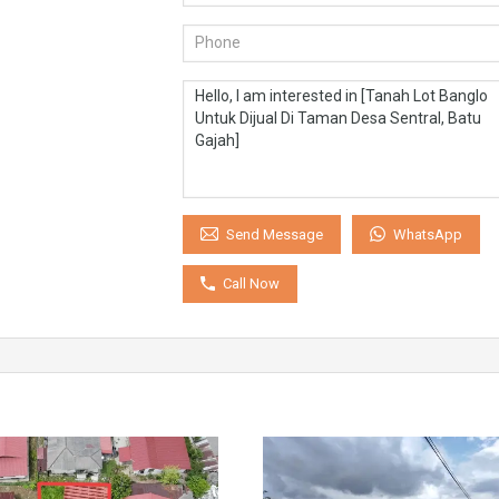
WhatsApp
Send Message
Call Now