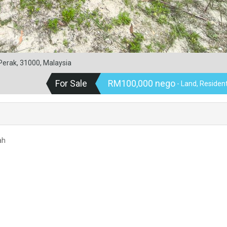
 Perak, 31000, Malaysia
For Sale
RM100,000 nego
- Land, Resident
ah