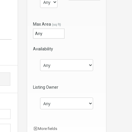
Max Area
(sq ft)
Availability
Listing Owner
More fields