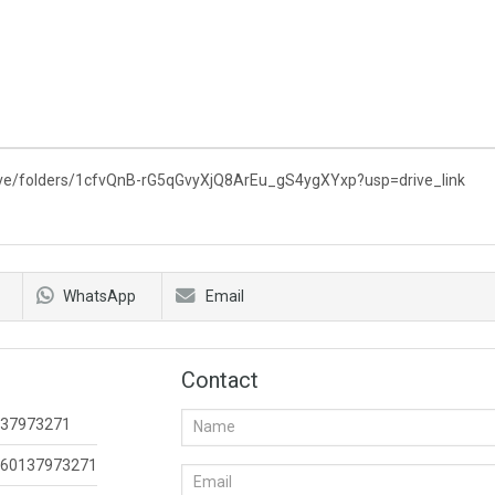
rive/folders/1cfvQnB-rG5qGvyXjQ8ArEu_gS4ygXYxp?usp=drive_link
WhatsApp
Email
Contact
37973271
60137973271