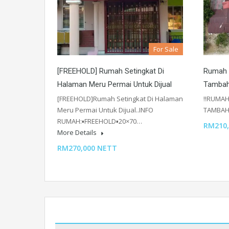
For Sale
[FREEHOLD] Rumah Setingkat Di
Rumah U
Halaman Meru Permai Untuk Dijual
Tambah
[FREEHOLD]Rumah Setingkat Di Halaman
‼️RUMAH
Meru Permai Untuk Dijual..INFO
TAMBAH
RUMAH:▪️FREEHOLD▪️20×70…
RM210,
More Details
RM270,000 NETT