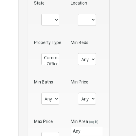
State
Location
Property Type
Min Beds
Min Baths
Min Price
Max Price
Min Area
(sq ft)