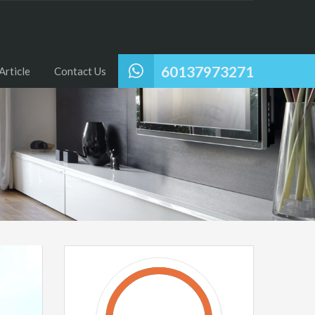
60137973271
Article
Contact Us