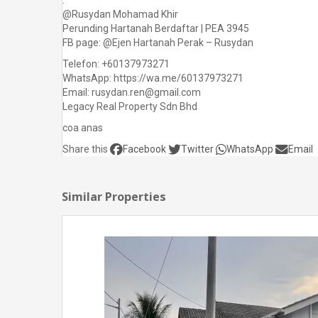
.
@Rusydan Mohamad Khir
Perunding Hartanah Berdaftar | PEA 3945
FB page: @Ejen Hartanah Perak – Rusydan
Telefon: +60137973271
WhatsApp: https://wa.me/60137973271
Email: rusydan.ren@gmail.com
Legacy Real Property Sdn Bhd
coa anas
Share this
Facebook
Twitter
WhatsApp
Email
Similar Properties