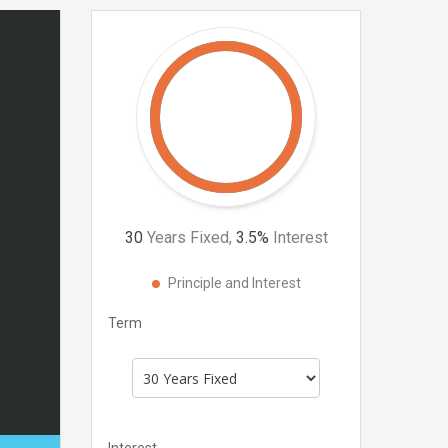
30
Years Fixed,
3.5
%
Interest
Principle and Interest
Term