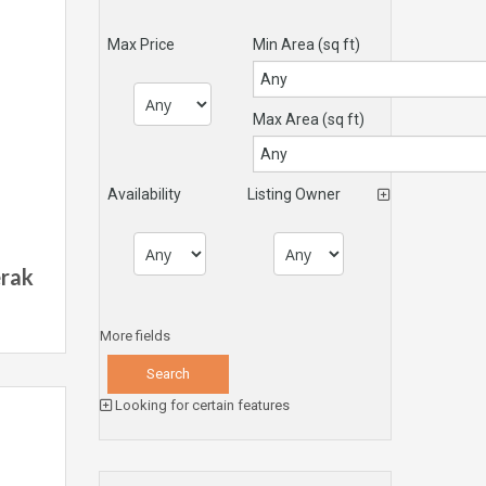
Max Price
Min Area
(sq ft)
Max Area
(sq ft)
Availability
Listing Owner
erak
More fields
Looking for certain features