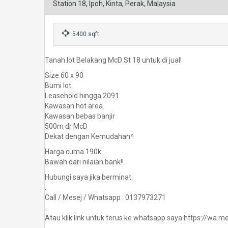
Station 18, Ipoh, Kinta, Perak, Malaysia
5400 sqft
Tanah lot Belakang McD St 18 untuk di jual!
Size 60 x 90
Bumi lot
Leasehold hingga 2091
Kawasan hot area.
Kawasan bebas banjir
500m dr McD
Dekat dengan Kemudahan²
Harga cuma 190k
Bawah dari nilaian bank!!
Hubungi saya jika berminat.
.
Call / Mesej / Whatsapp : 0137973271
.
Atau klik link untuk terus ke whatsapp saya https://wa