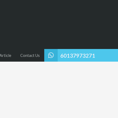
60137973271
Article
Contact Us