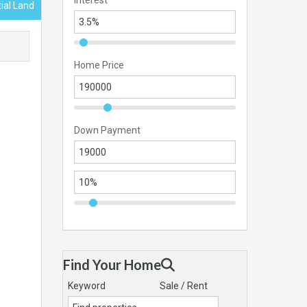
Interest
tial Land
Home Price
Down Payment
Find Your Home
Keyword
Sale / Rent