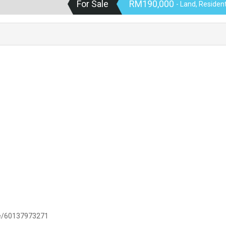
For Sale
RM190,000
- Land, Residen
.me/60137973271