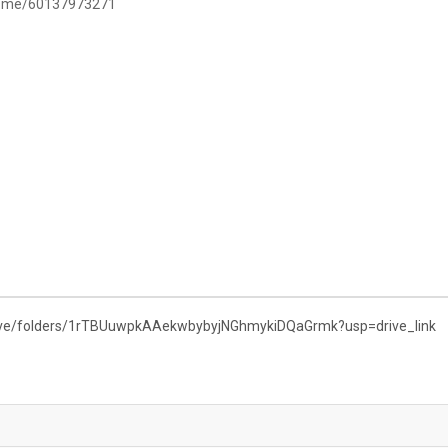
/wa.me/60137973271
drive/folders/1rTBUuwpkAAekwbybyjNGhmykiDQaGrmk?usp=drive_link