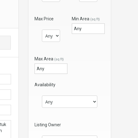
Max Price
Min Area
(sq ft)
Max Area
(sq ft)
Availability
Listing Owner