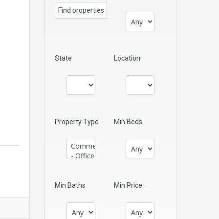
State
Location
Property Type
Min Beds
Min Baths
Min Price