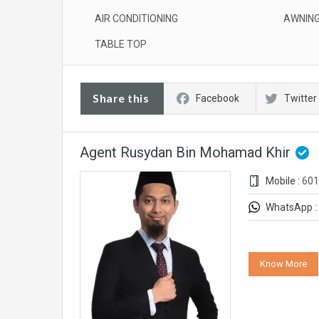
AIR CONDITIONING
AWNIN
TABLE TOP
Share this
Facebook
Twitter
Agent Rusydan Bin Mohamad Khir
Mobile :
601
WhatsApp :
Know More