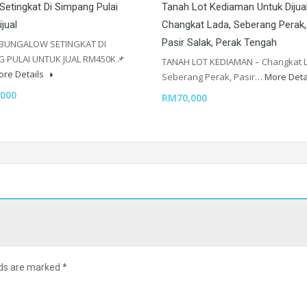
Setingkat Di Simpang Pulai
Tanah Lot Kediaman Untuk Dijual
jual
Changkat Lada, Seberang Perak,
Pasir Salak, Perak Tengah
BUNGALOW SETINGKAT DI
 PULAI UNTUK JUAL RM450K📌
TANAH LOT KEDIAMAN – Changkat 
ore Details
Seberang Perak, Pasir…
More Deta
000
RM70,000
lds are marked
*