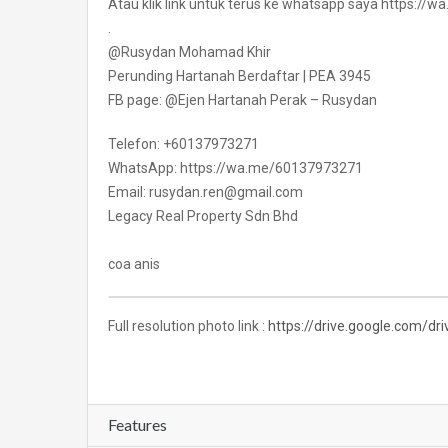
Atau klik link untuk terus ke whatsapp saya https:/
.
@Rusydan Mohamad Khir
Perunding Hartanah Berdaftar | PEA 3945
FB page: @Ejen Hartanah Perak – Rusydan
Telefon: +60137973271
WhatsApp: https://wa.me/60137973271
Email: rusydan.ren@gmail.com
Legacy Real Property Sdn Bhd
coa anis
Full resolution photo link :
https://drive.google.com/
Features