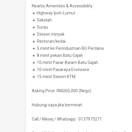
Nearby Amenities & Accessibility
🔸 Highway Ipoh-Lumut
🔸 Sekolah
🔸 Surau
🔸 Stesen minyak
🔸 Restoran/kedai
🔸 5 minit ke Perindustrian BG Perdana
🔸 8 minit pekan Batu Gajah
🔸 10 minit Pasar Awam Batu Gajah
🔸 10 minit Pasaraya Econsave
🔸 15 minit Stesen KTM
.
Asking Price: RM260,000 (Nego)
.
Hubungi saya jika berminat.
.
Call / Mesej / Whatsapp : 0137973271
.