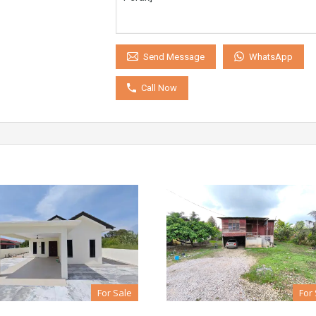
WhatsApp
Send Message
Call Now
For Sale
For