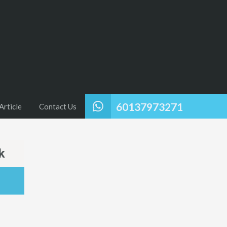
60137973271
Article
Contact Us
k