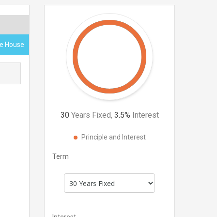
ce House
30
Years Fixed,
3.5
%
Interest
Principle and Interest
Term