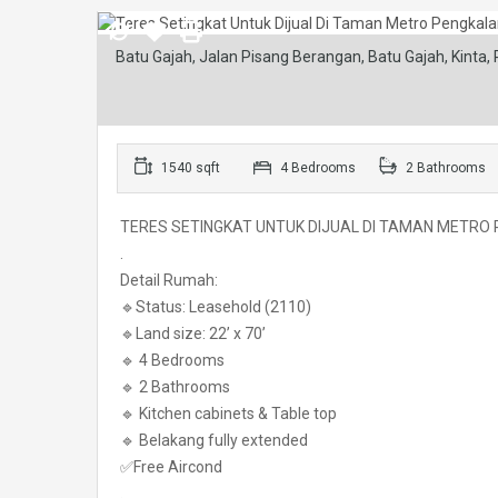
Batu Gajah, Jalan Pisang Berangan, Batu Gajah, Kinta,
1540 sqft
4 Bedrooms
2 Bathrooms
TERES SETINGKAT UNTUK DIJUAL DI TAMAN METRO
.
Detail Rumah:
🔹Status: Leasehold (2110)
🔹Land size: 22’ x 70’
🔹 4 Bedrooms
🔹 2 Bathrooms
🔹 Kitchen cabinets & Table top
🔹 Belakang fully extended
✅Free Aircond
.