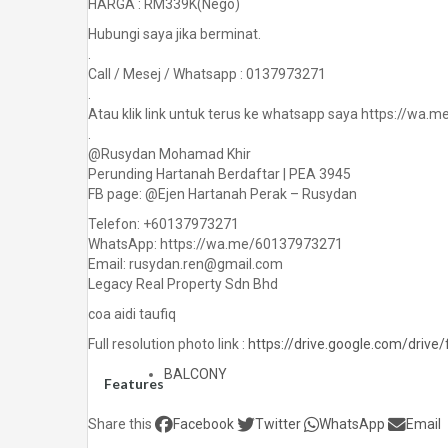
HARGA : RM339K(Nego)
Hubungi saya jika berminat.
.
Call / Mesej / Whatsapp : 0137973271
.
Atau klik link untuk terus ke whatsapp saya https://wa
.
@Rusydan Mohamad Khir
Perunding Hartanah Berdaftar | PEA 3945
FB page: @Ejen Hartanah Perak – Rusydan
Telefon: +60137973271
WhatsApp: https://wa.me/60137973271
Email: rusydan.ren@gmail.com
Legacy Real Property Sdn Bhd
coa aidi taufiq
Full resolution photo link :
https://drive.google.com/driv
BALCONY
Features
Share this
Facebook
Twitter
WhatsApp
Email