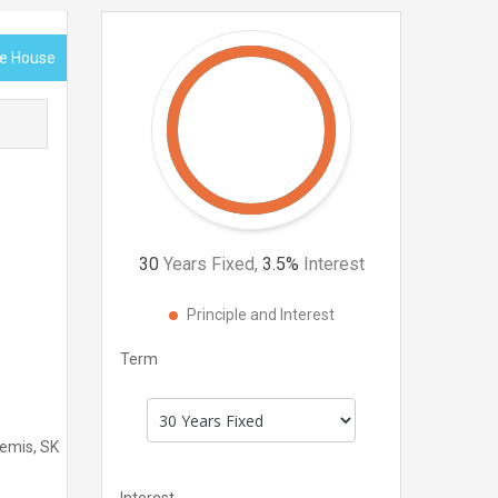
ce House
30
Years Fixed,
3.5
%
Interest
Principle and Interest
Term
Remis, SK