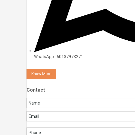
WhatsApp :
60137973271
Know More
Contact