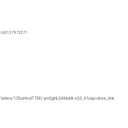
.me/60137973271
e/folders/13SuHmdT75Er-jint2gHLQ4Xb68-vQ3_h?usp=drive_link