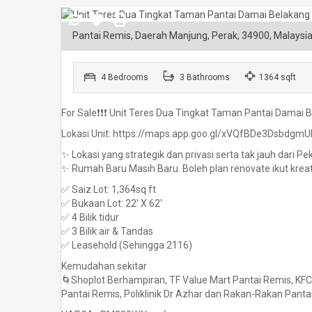
Pantai Remis, Daerah Manjung, Perak, 34900, Malaysi
4 Bedrooms
3 Bathrooms
1364 sqft
For Sale❗️❗️❗️ Unit Teres Dua Tingkat Taman Pantai Damai
Lokasi Unit: https://maps.app.goo.gl/xVQfBDe3Dsbdgm
✨ Lokasi yang strategik dan privasi serta tak jauh dari P
✨ Rumah Baru Masih Baru. Boleh plan renovate ikut kreativ
✅ Saiz Lot: 1,364sq ft
✅ Bukaan Lot: 22′ X 62′
✅ 4 Bilik tidur
✅ 3 Bilik air & Tandas
✅ Leasehold (Sehingga 2116)
Kemudahan sekitar
🌀Shoplot Berhampiran, TF Value Mart Pantai Remis, KFC 
Pantai Remis, Poliklinik Dr Azhar dan Rakan-Rakan Pantai 