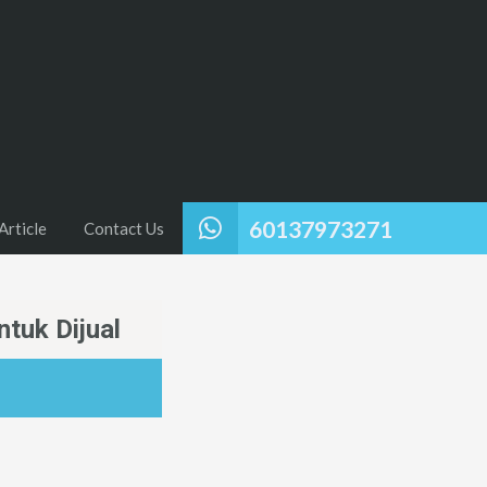
60137973271
Article
Contact Us
tuk Dijual