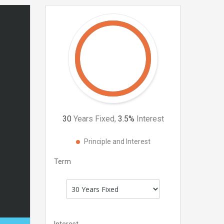
30
Years Fixed,
3.5
%
Interest
Principle and Interest
Term