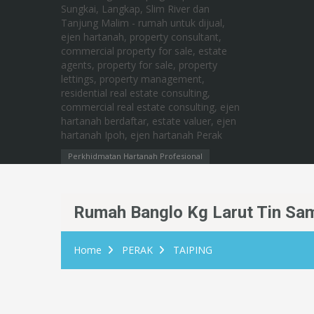
Perkhidmatan Hartanah Profesional
Rumah Banglo Kg Larut Tin Sam
Home
PERAK
TAIPING