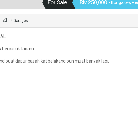
For Sale
RM250,000
- Bungalow, Res
2 Garages
UAL
k bercucuk tanam.
tend buat dapur basah kat belakang pun muat banyak lagi.