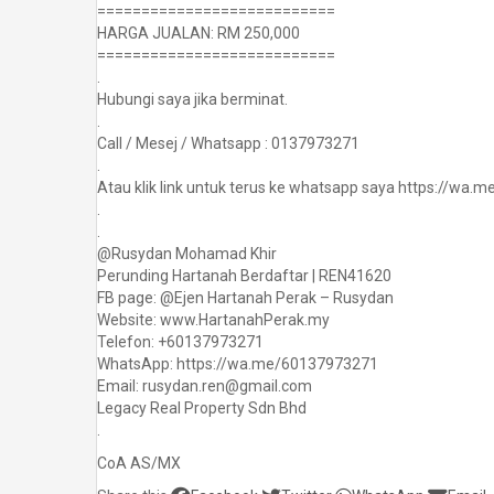
===========================
HARGA JUALAN: RM 250,000
===========================
.
Hubungi saya jika berminat.
.
Call / Mesej / Whatsapp : 0137973271
.
Atau klik link untuk terus ke whatsapp saya https://wa
.
.
@Rusydan Mohamad Khir
Perunding Hartanah Berdaftar | REN41620
FB page: @Ejen Hartanah Perak – Rusydan
Website: www.HartanahPerak.my
Telefon: +60137973271
WhatsApp: https://wa.me/60137973271
Email: rusydan.ren@gmail.com
Legacy Real Property Sdn Bhd
.
CoA AS/MX