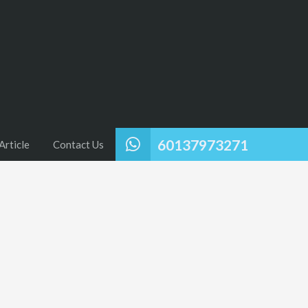
60137973271
Article
Contact Us