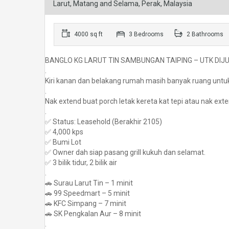
Larut, Matang and Selama, Perak, Malaysia
4000 sq ft
3 Bedrooms
2 Bathrooms
BANGLO KG LARUT TIN SAMBUNGAN TAIPING – UTK DIJ
.
Kiri kanan dan belakang rumah masih banyak ruang untu
.
Nak extend buat porch letak kereta kat tepi atau nak ex
.
✅ Status: Leasehold (Berakhir 2105)
✅ 4,000 kps
✅ Bumi Lot
✅ Owner dah siap pasang grill kukuh dan selamat.
✅ 3 bilik tidur, 2 bilik air
.
🚗 Surau Larut Tin – 1 minit
🚗 99 Speedmart – 5 minit
🚗 KFC Simpang – 7 minit
🚗 SK Pengkalan Aur – 8 minit
.