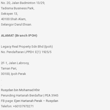
No. 20, Jalan Badminton 13/29,
Tadisma Business Park,
Seksyen 13,
40100 Shah Alam,
Selangor Darul Ehsan.
ALAMAT (Branch IPOH)
Legacy Real Property Sdn Bhd (Ipoh)
No. Pendaftaran LPPEH: E(1) 1925/5
2F-1, Jalan Labrooy,
Taman Pari,
30100, Ipoh Perak
.
.
Rusydan bin Mohamad Khir
Perunding Hartanah Berdaftar | PEA 3945
FB page:
Ejen Hartanah Perak – Rusydan
Telefon: +60137973271