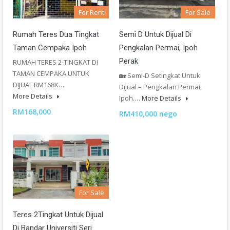
For Rent
For Sale
Rumah Teres Dua Tingkat
Semi D Untuk Dijual Di
Taman Cempaka Ipoh
Pengkalan Permai, Ipoh
Perak
RUMAH TERES 2-TINGKAT DI
TAMAN CEMPAKA UNTUK
🏡 Semi-D Setingkat Untuk
DIJUAL RM168K…
Dijual – Pengkalan Permai,
More Details
Ipoh.…
More Details
RM168,000
RM410,000 nego
For Sale
Teres 2Tingkat Untuk Dijual
Di Bandar Universiti Seri