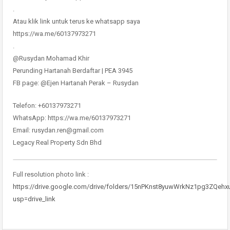
.
Atau klik link untuk terus ke whatsapp saya
https://wa.me/60137973271
.
@Rusydan Mohamad Khir
Perunding Hartanah Berdaftar | PEA 3945
FB page: @Ejen Hartanah Perak – Rusydan
Telefon: +60137973271
WhatsApp: https://wa.me/60137973271
Email: rusydan.ren@gmail.com
Legacy Real Property Sdn Bhd
Full resolution photo link :
https://drive.google.com/drive/folders/15nPKnst8yuwWrkNz1pg3ZQeh
usp=drive_link