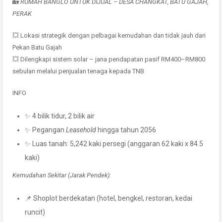
🏡
RUMAH BANGLO UNTUK DIJUAL – DESA CHANGKAT, BATU GAJAH,
PERAK
💥 Lokasi strategik dengan pelbagai kemudahan dan tidak jauh dari
Pekan Batu Gajah
💥 Dilengkapi sistem solar – jana pendapatan pasif RM400–RM800
sebulan melalui penjualan tenaga kepada TNB
INFO
✨ 4 bilik tidur, 2 bilik air
✨ Pegangan
Leasehold
hingga tahun 2056
✨ Luas tanah: 5,242 kaki persegi (anggaran 62 kaki x 84.5
kaki)
Kemudahan Sekitar (Jarak Pendek):
📌 Shoplot berdekatan (hotel, bengkel, restoran, kedai
runcit)