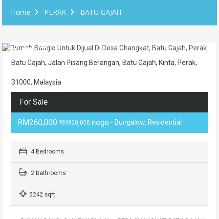
Home
PERAK
BATU GAJAH
Batu Gajah, Jalan Pisang Berangan, Batu Gajah, Kinta, Perak,
31000, Malaysia
For Sale
RM260,000
nego
- Bungalow, Residential
RM300,000
4 Bedrooms
2 Bathrooms
5242 sqft