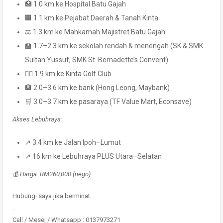
🏥 1.0 km ke Hospital Batu Gajah
🏢 1.1 km ke Pejabat Daerah & Tanah Kinta
⚖️ 1.3 km ke Mahkamah Majistret Batu Gajah
🏫 1.7–2.3 km ke sekolah rendah & menengah (SK & SMK
Sultan Yussuf, SMK St. Bernadette’s Convent)
🏌️‍♂️ 1.9 km ke Kinta Golf Club
🏦 2.0–3.6 km ke bank (Hong Leong, Maybank)
🛒 3.0–3.7 km ke pasaraya (TF Value Mart, Econsave)
Akses Lebuhraya:
↗️ 3.4 km ke Jalan Ipoh–Lumut
↗️ 16 km ke Lebuhraya PLUS Utara–Selatan
💰
Harga: RM260,000 (nego)
Hubungi saya jika berminat.
.
Call / Mesej / Whatsapp : 0137973271