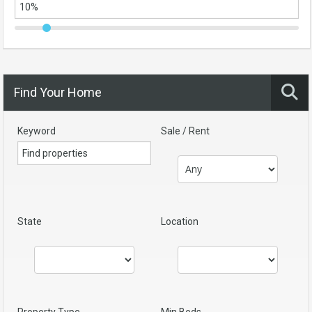
Find Your Home
Keyword
Sale / Rent
State
Location
Property Type
Min Beds