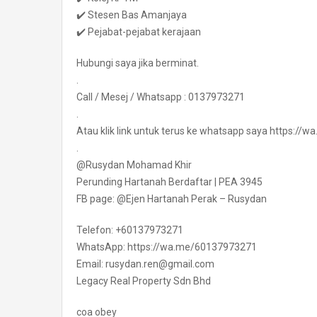
✔️ Stesen Bas Amanjaya
✔️ Pejabat-pejabat kerajaan
Hubungi saya jika berminat.
.
Call / Mesej / Whatsapp : 0137973271
.
Atau klik link untuk terus ke whatsapp saya https:/
.
@Rusydan Mohamad Khir
Perunding Hartanah Berdaftar | PEA 3945
FB page: @Ejen Hartanah Perak – Rusydan
Telefon: +60137973271
WhatsApp: https://wa.me/60137973271
Email: rusydan.ren@gmail.com
Legacy Real Property Sdn Bhd
coa obey