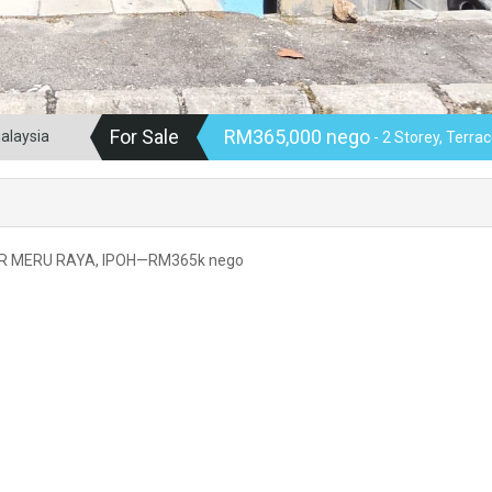
For Sale
RM365,000 nego
alaysia
- 2 Storey, Terra
R MERU RAYA, IPOH—RM365k nego