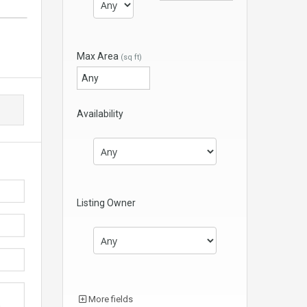
Max Area
(sq ft)
Availability
Listing Owner
More fields