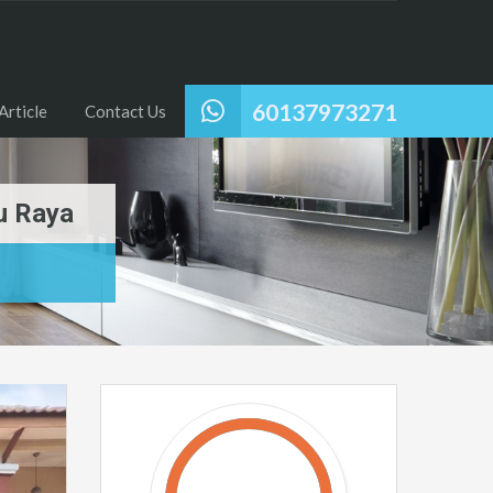
60137973271
Article
Contact Us
u Raya