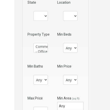
State
Location
Property Type
Min Beds
Min Baths
Min Price
Max Price
Min Area
(sq ft)