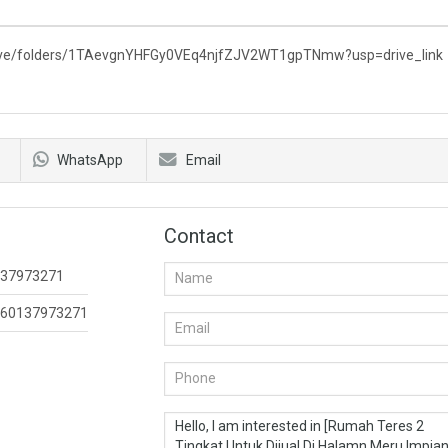
drive/folders/1TAevgnYHFGy0VEq4njfZJV2WT1gpTNmw?usp=drive_link
WhatsApp
Email
Contact
37973271
60137973271