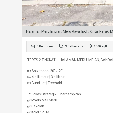
Halaman Meru Impian, Meru Raya, Ipoh, Kinta, Perak, M
4 Bedrooms
3 Bathrooms
1400 sqft
TERES 2 TINGKAT – HALAMAN MERU IMPIAN, BANDA
🏡 Saiz tanah: 20’ x 70’
🛏️ 4 bilik tidur | 3 bilik air
📜 Bumi Lot | Freehold
📍 Lokasi strategik – berhampiran:
✔️ Mydin Mall Meru
✔️ Sekolah
✔️ Kolej KPTM