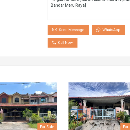
WhatsApp
Send Message
Call Now
For Sale
For