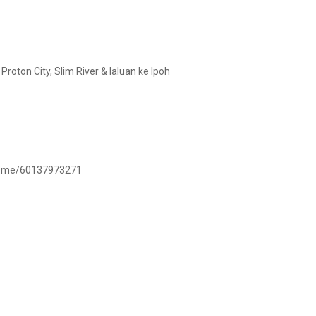
oton City, Slim River & laluan ke Ipoh
/wa.me/60137973271