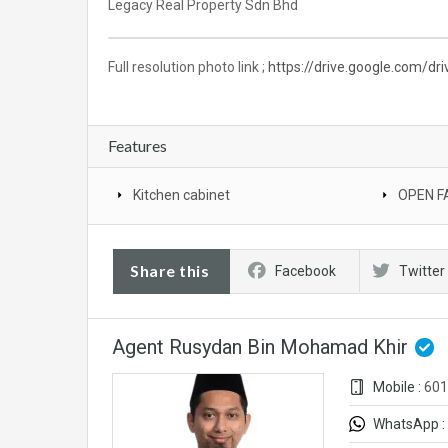
Legacy Real Property Sdn Bhd
Full resolution photo link ;
https://drive.google.com/
Features
Kitchen cabinet
OPEN F
Share this
Facebook
Twitter
Agent Rusydan Bin Mohamad Khir
Mobile :
601
WhatsApp :