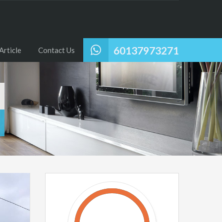
60137973271
Article
Contact Us