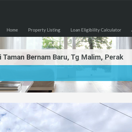
Home
Property Listing
Loan Eligibility Calculator
Di Taman Bernam Baru, Tg Malim, Perak