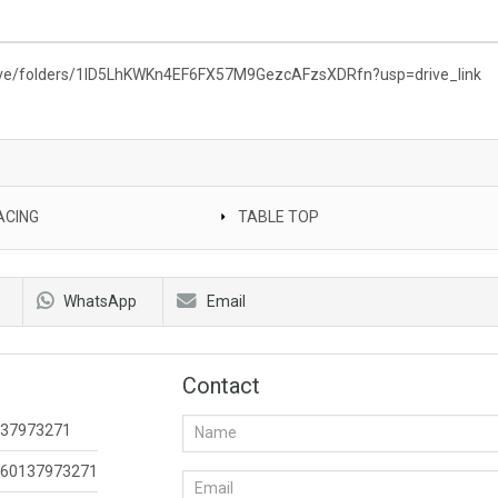
drive/folders/1ID5LhKWKn4EF6FX57M9GezcAFzsXDRfn?usp=drive_link
ACING
TABLE TOP
WhatsApp
Email
Contact
37973271
60137973271