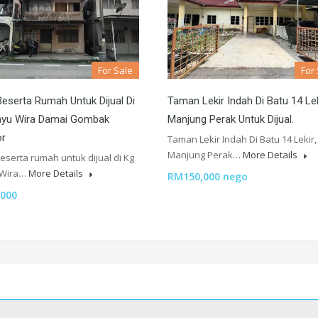
For Sale
For
eserta Rumah Untuk Dijual Di
Taman Lekir Indah Di Batu 14 Lek
ayu Wira Damai Gombak
Manjung Perak Untuk Dijual.
or
Taman Lekir Indah Di Batu 14 Lekir,
Manjung Perak…
More Details
eserta rumah untuk dijual di Kg
 Wira…
More Details
RM150,000 nego
000