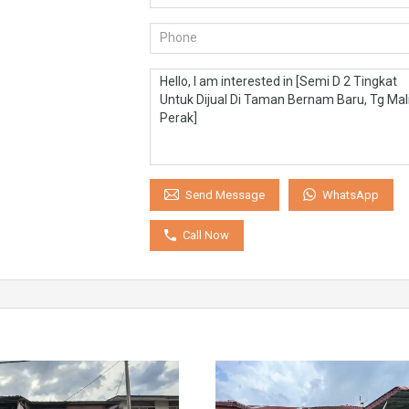
WhatsApp
Send Message
Call Now