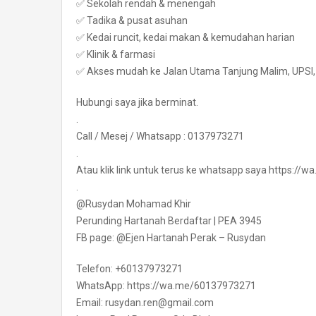
✅ Sekolah rendah & menengah
✅ Tadika & pusat asuhan
✅ Kedai runcit, kedai makan & kemudahan harian
✅ Klinik & farmasi
✅ Akses mudah ke Jalan Utama Tanjung Malim, UPSI, Pr
Hubungi saya jika berminat.
.
Call / Mesej / Whatsapp : 0137973271
.
Atau klik link untuk terus ke whatsapp saya https:/
.
@Rusydan Mohamad Khir
Perunding Hartanah Berdaftar | PEA 3945
FB page: @Ejen Hartanah Perak – Rusydan
Telefon: +60137973271
WhatsApp: https://wa.me/60137973271
Email: rusydan.ren@gmail.com