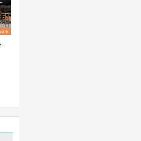
 Sale
ir,