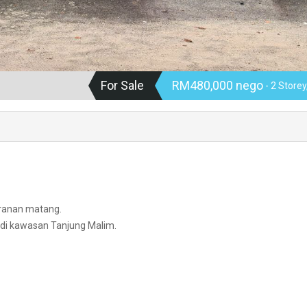
For Sale
RM480,000 nego
- 2 Storey
iranan matang.
di kawasan Tanjung Malim.