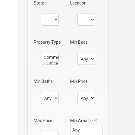
State
Location
Property Type
Min Beds
Min Baths
Min Price
Max Price
Min Area
(sq ft)