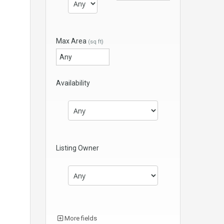
Max Area
(sq ft)
Availability
Listing Owner
More fields