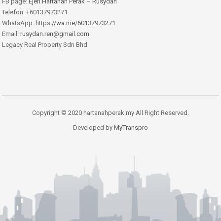
FB page:
Ejen Hartanah Perak – Rusydan
Telefon: +60137973271
WhatsApp: https:
//wa.me/60137973271
Email:
rusydan.ren@gmail.com
Legacy Real Property Sdn Bhd
Copyright © 2020 hartanahperak.my All Right Reserved.
Developed by
MyTranspro