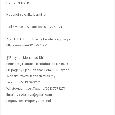
Harga: RM225K
Hubungi saya jika berminat.
.
Call / Mesej / Whatsapp : 0137973271
.
Atau klik link untuk terus ke whatsapp saya
https://wa.me/60137973271
.
@Rusydan Mohamad Khir
Perunding Hartanah Berdaftar | REN41620
FB page: @Ejen Hartanah Perak – Rusydan
Website: www.HartanahPerak.my
Telefon: +60137973271
WhatsApp: https://wa.me/60137973271
Email: rusydan.ren@gmail.com
Legacy Real Property Sdn Bhd