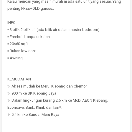
Kalau mencari yang masih murah ni ada satu unit yang sesuai. Yang
penting FREEHOLD gaisss..
.
INFO:
▪️ 3 bilik 2 bilik air (ada bilik air dalam master bedroom)
▪️ Freehold tanpa sekatan
▪️ 20×60 sqft
▪️ Bukan low cost
▪️ Awning
.
.
KEMUDAHAN
✨ Akses mudah ke Meru, Klebang dan Chemor
✨ 900 m ke SK Klebang Jaya
✨ Dalam lingkungan kurang 2.5 km ke McD, AEON Klebang,
Econsave, Bank, Klinik dan lain².
✨ 5.4 km ke Bandar Meru Raya
.
.