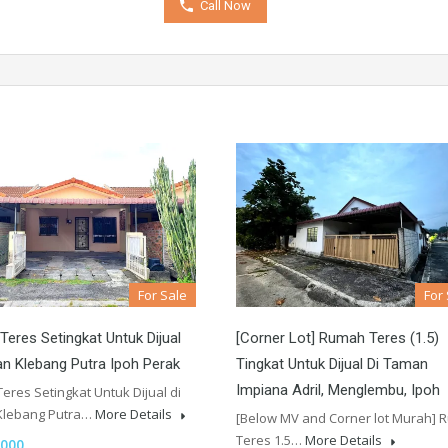
Call Now
For Sale
For
eres Setingkat Untuk Dijual
[Corner Lot] Rumah Teres (1.5)
n Klebang Putra Ipoh Perak
Tingkat Untuk Dijual Di Taman
Impiana Adril, Menglembu, Ipoh
res Setingkat Untuk Dijual di
Klebang Putra…
More Details
[Below MV and Corner lot Murah]
Teres 1.5…
More Details
000