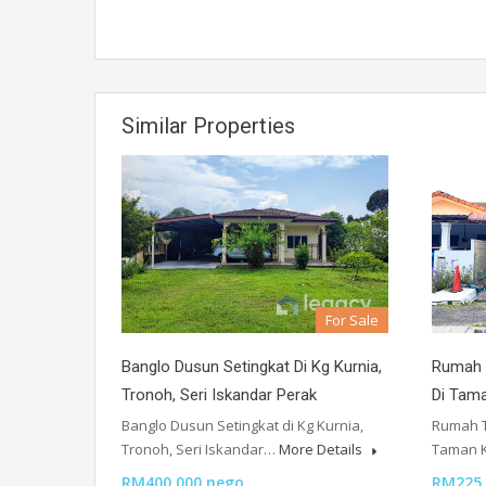
Similar Properties
For Sale
Banglo Dusun Setingkat Di Kg Kurnia,
Rumah T
Tronoh, Seri Iskandar Perak
Di Tama
Banglo Dusun Setingkat di Kg Kurnia,
Rumah Te
Tronoh, Seri Iskandar…
More Details
Taman 
RM400,000 nego
RM225,