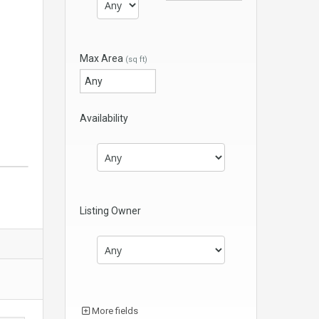
Max Area
(sq ft)
Availability
Listing Owner
More fields