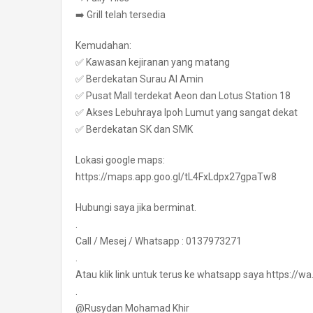
➡️ Grill telah tersedia
Kemudahan:
✅ Kawasan kejiranan yang matang
✅ Berdekatan Surau Al Amin
✅ Pusat Mall terdekat Aeon dan Lotus Station 18
✅ Akses Lebuhraya Ipoh Lumut yang sangat dekat
✅ Berdekatan SK dan SMK
Lokasi google maps:
https://maps.app.goo.gl/tL4FxLdpx27gpaTw8
Hubungi saya jika berminat.
.
Call / Mesej / Whatsapp : 0137973271
.
Atau klik link untuk terus ke whatsapp saya https:/
.
@Rusydan Mohamad Khir