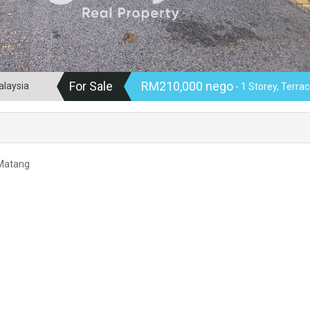
For Sale
RM210,000 nego
alaysia
- 1 Storey, Terra
 Matang