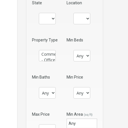
State
Location
Property Type
Min Beds
Min Baths
Min Price
Max Price
Min Area
(sq ft)