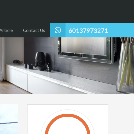
60137973271
Article
Contact Us