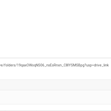
drive/folders/19qaxOWoqNS06_nsEsRnxn_C8lYSMSBpg?usp=drive_link