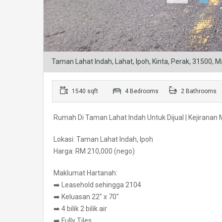
Taman Lahat Indah, Lahat, Ipoh, Kinta, Perak, 31500, M
1540 sqft
4 Bedrooms
2 Bathrooms
Rumah Di Taman Lahat Indah Untuk Dijual | Kejiranan
Lokasi: Taman Lahat Indah, Ipoh
Harga: RM 210,000 (nego)
Maklumat Hartanah:
➡️ Leasehold sehingga 2104
➡️ Keluasan 22″ x 70″
➡️ 4 bilik 2 bilik air
➡️ Fully Tiles