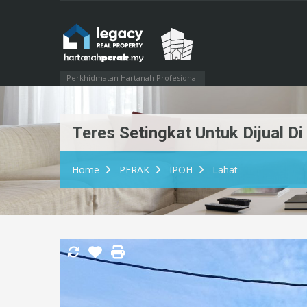
Perkhidmatan Hartanah Profesional
Teres Setingkat Untuk Dijual D
Home
PERAK
IPOH
Lahat