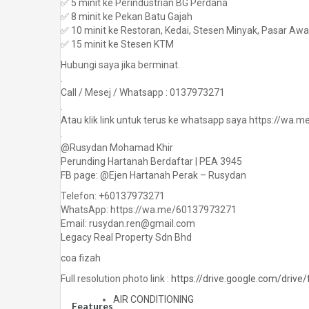
✅ 5 minit ke Perindustrian BG Perdana
✅ 8 minit ke Pekan Batu Gajah
✅ 10 minit ke Restoran, Kedai, Stesen Minyak, Pasar A
✅ 15 minit ke Stesen KTM
Hubungi saya jika berminat.
.
Call / Mesej / Whatsapp : 0137973271
.
Atau klik link untuk terus ke whatsapp saya https://wa
.
@Rusydan Mohamad Khir
Perunding Hartanah Berdaftar | PEA 3945
FB page: @Ejen Hartanah Perak – Rusydan
Telefon: +60137973271
WhatsApp: https://wa.me/60137973271
Email: rusydan.ren@gmail.com
Legacy Real Property Sdn Bhd
coa fizah
Full resolution photo link :
https://drive.google.com/driv
AIR CONDITIONING
Features