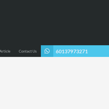
60137973271
Article
Contact Us