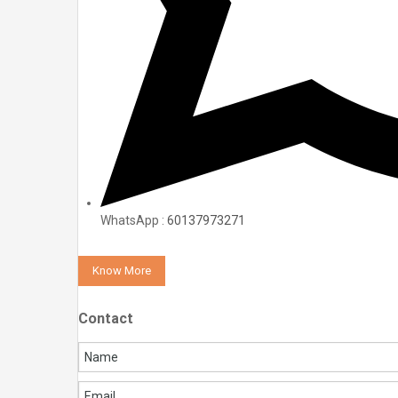
WhatsApp :
60137973271
Know More
Contact