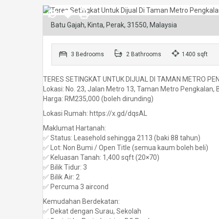
Batu Gajah, Kinta, Perak, 31550, Malaysia
3 Bedrooms
2 Bathrooms
1400 sqft
TERES SETINGKAT UNTUK DIJUAL DI TAMAN METRO PE
Lokasi: No. 23, Jalan Metro 13, Taman Metro Pengkalan, 
Harga: RM235,000 (boleh dirunding)
Lokasi Rumah: https://x.gd/dqsAL
Maklumat Hartanah:
✅ Status: Leasehold sehingga 2113 (baki 88 tahun)
✅ Lot: Non Bumi / Open Title (semua kaum boleh beli)
✅ Keluasan Tanah: 1,400 sqft (20×70)
✅ Bilik Tidur: 3
✅ Bilik Air: 2
✅ Percuma 3 aircond
Kemudahan Berdekatan:
✅ Dekat dengan Surau, Sekolah