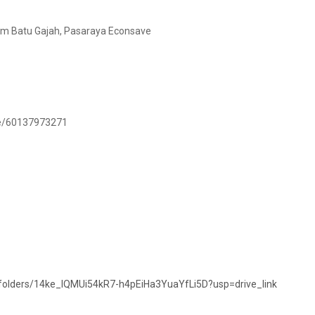
wam Batu Gajah, Pasaraya Econsave
.me/60137973271
e/folders/14ke_lQMUi54kR7-h4pEiHa3YuaYfLi5D?usp=drive_link