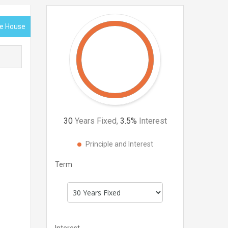
ce House
30
Years Fixed,
3.5
%
Interest
Principle and Interest
Term