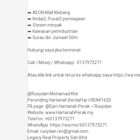
.
➡️ AEON Mall Klebang
➡️ Kedai2, Pusat2 perniagaan
➡️ Stesen minyak
➡️ Kawasan perindustrian
➡️ Surau diri Jumaat 50m
.
Hubungi saya jika berminat.
.
Call / Mesej / Whatsapp : 0137973271
.
Atau klik link untuk terus ke whatsapp saya https://wa
.
.
@Rusydan Mohamad Khir
Perunding Hartanah Berdaftar | REN41620
FB page: @Ejen Hartanah Perak – Rusydan
Website: www.HartanahPerak.my
Telefon: +60137973271
WhatsApp: https://wa.me/60137973271
Email: rusydan.ren@gmail.com
Legacy Real Property Sdn Bhd