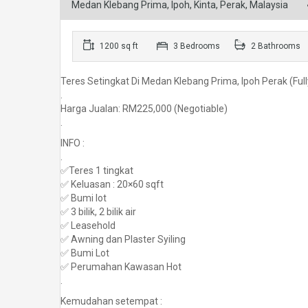
Medan Klebang Prima, Ipoh, Kinta, Perak, Malaysia
1200 sq ft
3 Bedrooms
2 Bathrooms
Teres Setingkat Di Medan Klebang Prima, Ipoh Perak (Ful
.
Harga Jualan: RM225,000 (Negotiable)
.
INFO :
.
✅Teres 1 tingkat
✅ Keluasan : 20×60 sqft
✅ Bumi lot
✅ 3 bilik, 2 bilik air
✅ Leasehold
✅ Awning dan Plaster Syiling
✅ Bumi Lot
✅ Perumahan Kawasan Hot
.
Kemudahan setempat :