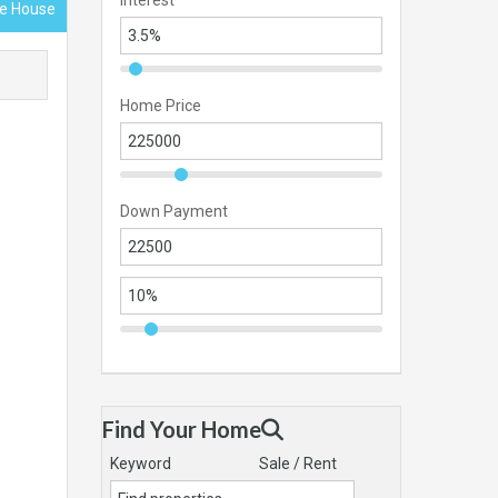
Interest
ace House
Home Price
Down Payment
Find Your Home
Keyword
Sale / Rent