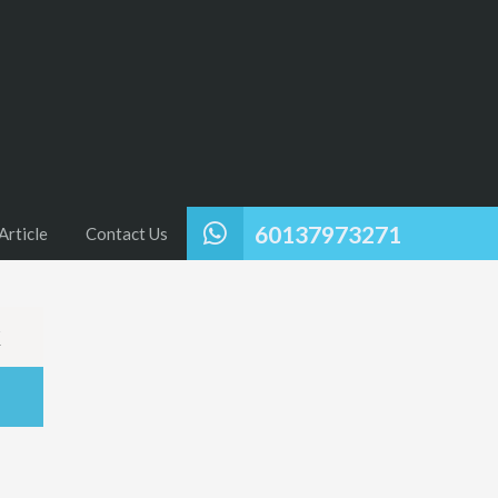
60137973271
Article
Contact Us
k