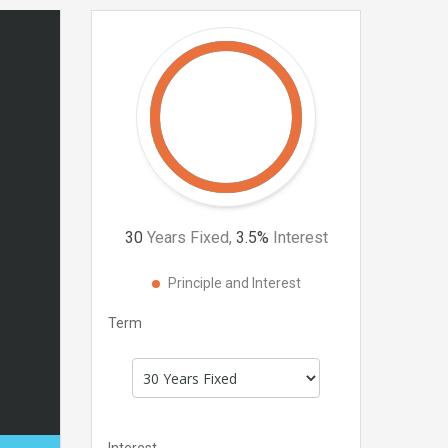
30
Years Fixed,
3.5
%
Interest
Principle and Interest
Term