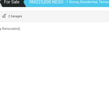
For Sale
RM225,000 NEGO
- 1 Storey, Residential, Terr
2 Garages
ly Renovated)