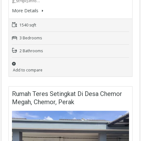
g_st=ipc).Info…
More Details
1540 sqft
3 Bedrooms
2 Bathrooms
Add to compare
Rumah Teres Setingkat Di Desa Chemor
Megah, Chemor, Perak