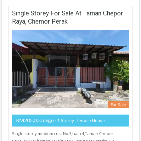
Single Storey For Sale At Taman Chepor
Raya, Chemor Perak
For Sale
RM205,000 nego
- 1 Storey, Terrace House
Single storey medium cost No.3,hala 4,Taman Chepor