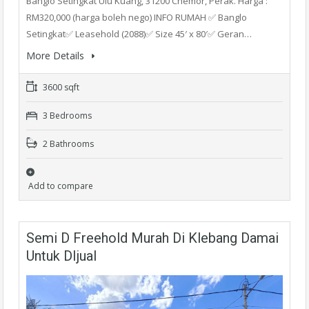
Banglo Setingkat Ulu Kuang, 31200 Chemor, Perak. Harga :
RM320,000 (harga boleh nego) INFO RUMAH ✅ Banglo
Setingkat✅ Leasehold (2088)✅ Size 45′ x 80′✅ Geran…
More Details
3600 sqft
3 Bedrooms
2 Bathrooms
Add to compare
Semi D Freehold Murah Di Klebang Damai
Untuk DIjual