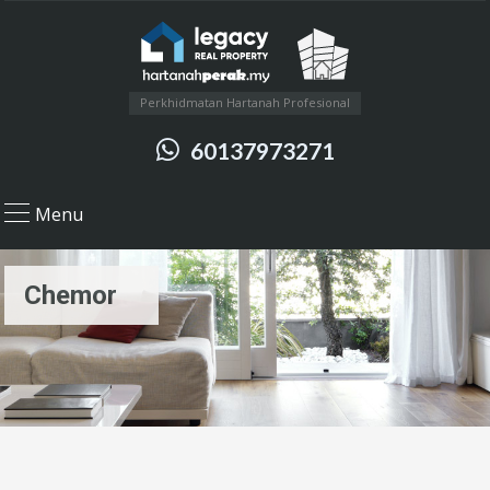
Perkhidmatan Hartanah Profesional
60137973271
Menu
Chemor