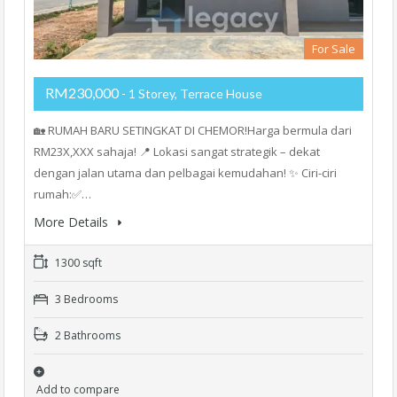
For Sale
RM230,000
- 1 Storey, Terrace House
🏡 RUMAH BARU SETINGKAT DI CHEMOR!Harga bermula dari
RM23X,XXX sahaja! 📍 Lokasi sangat strategik – dekat
dengan jalan utama dan pelbagai kemudahan! ✨ Ciri-ciri
rumah:✅…
More Details
1300 sqft
3 Bedrooms
2 Bathrooms
Add to compare