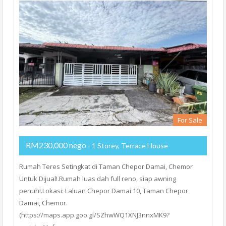
For Sale
RM230,000 nego
- 1 Storey, Terrace House
Rumah Teres Setingkat di Taman Chepor Damai, Chemor
Untuk Dijual!.Rumah luas dah full reno, siap awning
penuh!.Lokasi: Laluan Chepor Damai 10, Taman Chepor
Damai, Chemor.
(https://maps.app.goo.gl/SZhwWQ1XNJ3nnxMK9?