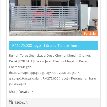
For Sale
RM275,000 nego
- 1 Storey, Terrace House
Rumah Teres Setingkat di Desa Chemor Megah, Chemor,
Perak [FOR SALE].Lokasi: Jalan Chemor Megah 4, Desa
Chemor Megah.
(https://maps.app.goo.gl/QgXiQauVpME9NAJGA?
g_st=ipc).Harga Jualan : RM275,000 (nego).✅Perumahan baru
(5 tahun)✅3…
More Details
1200 sqft