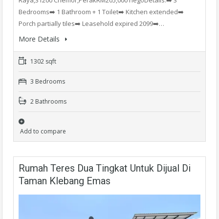
Raya,31200 Chemor,PerakRM205,000 negoDetails:➡️ 3
Bedrooms➡️ 1 Bathroom + 1 Toilet➡️ Kitchen extended➡️
Porch partially tiles➡️ Leasehold expired 2099➡️…
More Details
1302 sqft
3 Bedrooms
2 Bathrooms
Add to compare
Rumah Teres Dua Tingkat Untuk Dijual Di
Taman Klebang Emas