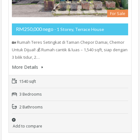
For Sale
RM250,000 nego
- 1 Storey, Terrace House
🏡 Rumah Teres Setingkat di Taman Chepor Damai, Chemor
Untuk Dijual! 💰 Rumah cantik & luas – 1,540 sqft, siap dengan
3 bilik tidur, 2…
More Details
1540 sqft
3 Bedrooms
2 Bathrooms
Add to compare