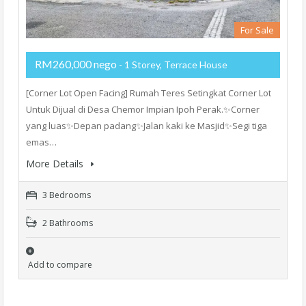
For Sale
RM260,000 nego
- 1 Storey, Terrace House
[Corner Lot Open Facing] Rumah Teres Setingkat Corner Lot
Untuk Dijual di Desa Chemor Impian Ipoh Perak.✨Corner
yang luas✨Depan padang✨Jalan kaki ke Masjid✨Segi tiga
emas…
More Details
3 Bedrooms
2 Bathrooms
Add to compare