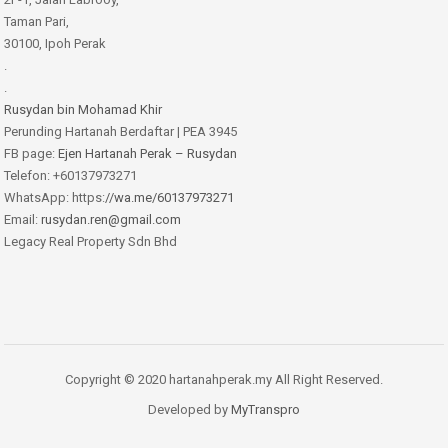
Taman Pari,
30100, Ipoh Perak
.
.
Rusydan bin Mohamad Khir
Perunding Hartanah Berdaftar | PEA 3945
FB page:
Ejen Hartanah Perak – Rusydan
Telefon: +60137973271
WhatsApp: https:
//wa.me/60137973271
Email:
rusydan.ren@gmail.com
Legacy Real Property Sdn Bhd
Copyright © 2020 hartanahperak.my All Right Reserved.
Developed by
MyTranspro