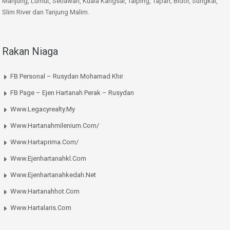
Manjung, Lumut, Setiawan, Kuala Kangsar, Taiping, Tapah, Bidor, Sungkai,
Slim River dan Tanjung Malim.
Rakan Niaga
FB Personal – Rusydan Mohamad Khir
FB Page – Ejen Hartanah Perak – Rusydan
Www.legacyrealty.my
Www.hartanahmilenium.com/
Www.hartaprima.com/
Www.ejenhartanahkl.com
Www.ejenhartanahkedah.net
Www.hartanahhot.com
Www.hartalaris.com