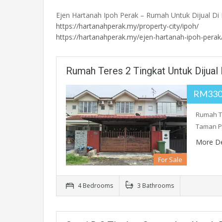
Ejen Hartanah Ipoh Perak – Rumah Untuk Dijual Di 
https://hartanahperak.my/property-city/ipoh/
https://hartanahperak.my/ejen-hartanah-ipoh-perak
Rumah Teres 2 Tingkat Untuk Dijual
RM330
Rumah Te
Taman P
More De
For Sale
4 Bedrooms
3 Bathrooms