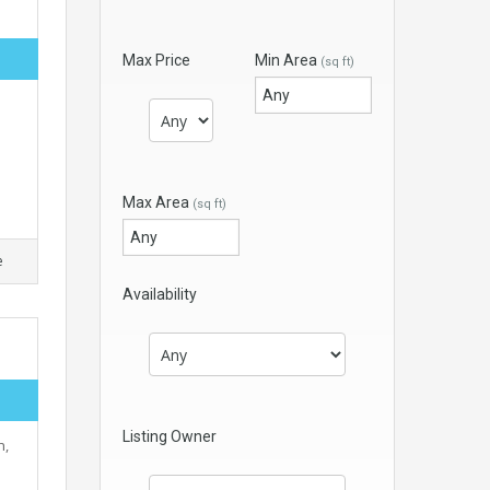
Max Price
Min Area
(sq ft)
Max Area
(sq ft)
e
Availability
Listing Owner
h,