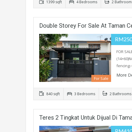
1399 sqft
4 Bedrooms
2 Bathroom
Double Storey For Sale At Taman C
RM250
FOR SAL
(14×60)N
fencing✅
More De
For Sale
840 sqft
3 Bedrooms
2 Bathrooms
Teres 2 Tingkat Untuk Dijual Di Ta
RM410