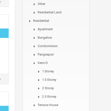
e
Other
Residential Land
Residential
Apartment
Bungalow
Condominium
Pangsapuri
Semi D
1 Storey
e
1.5 Storey
2 Storey
2.5 Storey
Terrace House