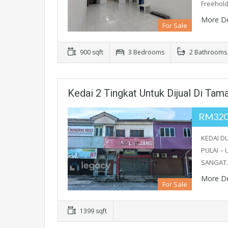
Freehold
More De
For Sale
900 sqft
3 Bedrooms
2 Bathrooms
Kedai 2 Tingkat Untuk Dijual Di Ta
RM320
KEDAI D
PULAI – 
SANGAT
More De
For Sale
1399 sqft