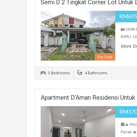
Semi D 2 Tingkat Corner Lot Untuk D
RM695
🏡 SEMI
BARU, GU
More De
For Sale
5 Bedrooms
4 Bathrooms
Apartment D’Aman Residensi Untuk D
RM170
🏢🔥 PRO
Perak 🔥