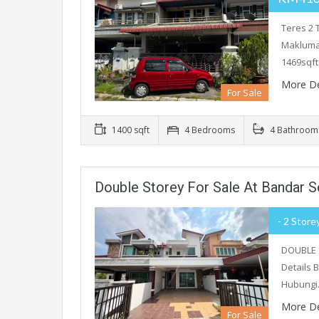
Teres 2 
Maklumat
1469sqft
More De
For Sale
1400 sqft
4 Bedrooms
4 Bathroom
Double Storey For Sale At Bandar Se
- 2 Store
DOUBLE 
Details B
Hubung
More De
For Sale