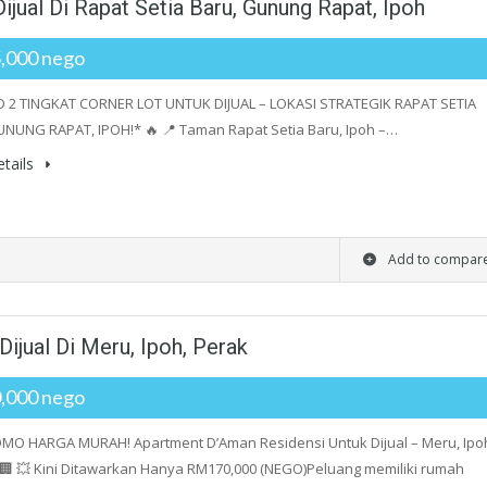
ijual Di Rapat Setia Baru, Gunung Rapat, Ipoh
,000 nego
-D 2 TINGKAT CORNER LOT UNTUK DIJUAL – LOKASI STRATEGIK RAPAT SETIA
NUNG RAPAT, IPOH!* 🔥 📍 Taman Rapat Setia Baru, Ipoh –…
tails
Add to compar
ijual Di Meru, Ipoh, Perak
,000 nego
MO HARGA MURAH! Apartment D’Aman Residensi Untuk Dijual – Meru, Ipo
🏢 💥 Kini Ditawarkan Hanya RM170,000 (NEGO)Peluang memiliki rumah