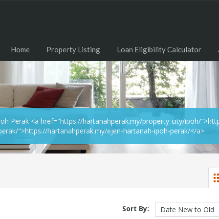
Home
Property Listing
Loan Eligibility Calculator
oh Perak <a href="https://hartanahperak.my/property-city/ipoh/">htt
perak/">https://hartanahperak.my/ejen-hartanah-ipoh-perak/</a>
Sort By: