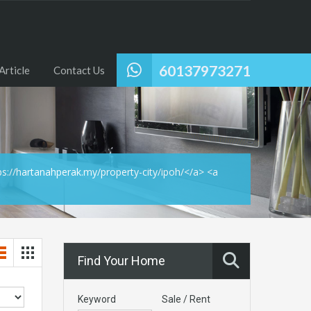
60137973271
Article
Contact Us
ps://hartanahperak.my/property-city/ipoh/</a> <a
Find Your Home
Keyword
Sale / Rent