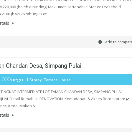
M220,000 (boleh dirunding) Maklumat Hartanah:✅ Status: Leasehold
 2100 (baki 76 tahun)✅ Lot:…
tails
Add to compar
man Chandan Desa, Simpang Pulai
,000 nego
- 1 Storey, Terrace House
ETINGKAT INTERMEDIATE LOT TAMAN CHANDAN DESA, SIMPANG PULAI –
IJUAL.Detail Rumah: ✨ RENOVATION: Kemudahan & Akses Berdekatan: ✔️
ncit, Kedai Makan &…
tails