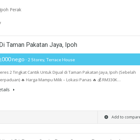
Ipoh Perak
/
 Di Taman Pakatan Jaya, Ipoh
,000 nego
- 2 Storey, Terrace House
res 2 Tingkat Cantik Untuk Dijual di Taman Pakatan Jaya, Ipoh (Sebelah
erpaduan) 🔥 Harga Mampu Milik – Lokasi Panas 🔥 💰 RM330K…
tails
Add to compar