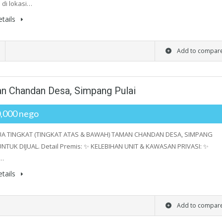
 di lokasi…
tails
Add to compar
man Chandan Desa, Simpang Pulai
,000 nego
UA TINGKAT (TINGKAT ATAS & BAWAH) TAMAN CHANDAN DESA, SIMPANG
UNTUK DIJUAL. Detail Premis: ✨ KELEBIHAN UNIT & KAWASAN PRIVASI: ✨
…
tails
Add to compar