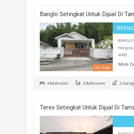
Banglo Setingkat Untuk Dijual Di T
RM360
BANGLO 
Harga Ju
4000…
More De
For Sale
4 Bedrooms
3 Bathrooms
2 Garag
Teres Setingkat Untuk Dijual Di Ta
RUMAH T