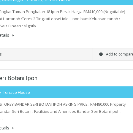
Tingkat Taman Pengkalan 18 Ipoh Perak Harga RM410,000 (Negotiable)
 Hartanah :Teres 2 TingkatLeaseHold – non bumiKeluasan tanah :
Saiz Binaan : slightly…
tails
s
Add to compar
ri Botani Ipoh
y, Terrace House
STOREY BANDAR SERI BOTANI IPOH ASKING PRICE : RM480,000 Property
andar Seri Botani : Facilities and Amenities Bandar Seri Botani Ipoh :
i…
tails