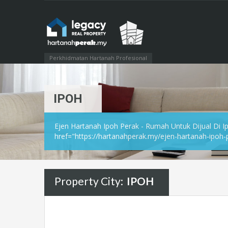
Perkhidmatan Hartanah Profesional
IPOH
Ejen Hartanah Ipoh Perak - Rumah Untuk Dijual Di Ip
href="https://hartanahperak.my/ejen-hartanah-ipoh-
Property City:
IPOH