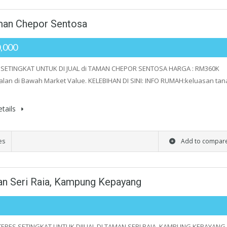
aman Chepor Sentosa
,000
SETINGKAT UNTUK DI JUAL di TAMAN CHEPOR SENTOSA HARGA : RM360K
alan di Bawah Market Value. KELEBIHAN DI SINI: INFO RUMAH:keluasan ta
tails
es
Add to compar
man Seri Raia, Kampung Kepayang
ERES SETINGKAT UNTUK DIJUAL DI TAMAN SERI RAIA, KAMPUNG KEPAYANG