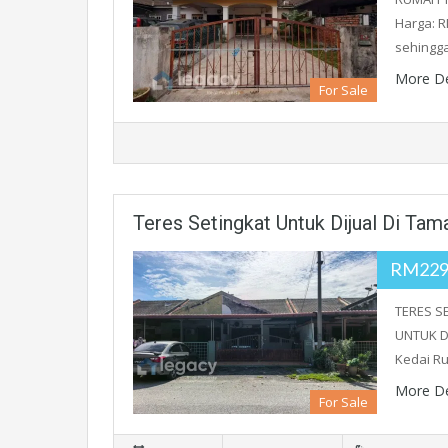
Harga: R
sehingga
More De
For Sale
Teres Setingkat Untuk Dijual Di Ta
RM229
TERES S
UNTUK D
Kedai Ru
More De
For Sale