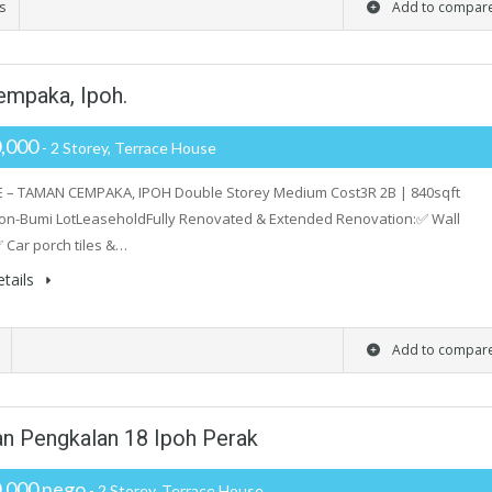
s
Add to compar
empaka, Ipoh.
,000
- 2 Storey, Terrace House
E – TAMAN CEMPAKA, IPOH Double Storey Medium Cost3R 2B | 840sqft
on-Bumi LotLeaseholdFully Renovated & Extended Renovation:✅ Wall
 Car porch tiles &…
tails
Add to compar
man Pengkalan 18 Ipoh Perak
,000 nego
- 2 Storey, Terrace House