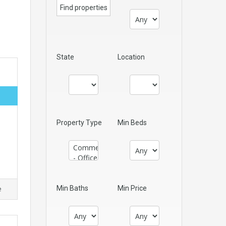
State
Location
Property Type
Min Beds
Min Baths
Min Price
e