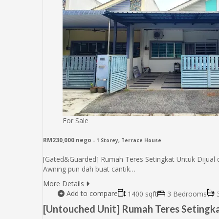
For Sale
RM230,000 nego
- 1 Storey, Terrace House
[Gated&Guarded] Rumah Teres Setingkat Untuk Dijual di T
Awning pun dah buat cantik…
More Details
Add to compare
1400 sqft
3 Bedrooms
3
[Untouched Unit] Rumah Teres Setingkat