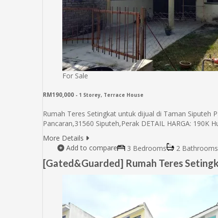
For Sale
RM190,000
- 1 Storey, Terrace House
Rumah Teres Setingkat untuk dijual di Taman Siputeh 
Pancaran,31560 Siputeh,Perak DETAIL HARGA: 190K Hub
More Details
Add to compare
3 Bedrooms
2 Bathrooms
[Gated&Guarded] Rumah Teres Setingkat