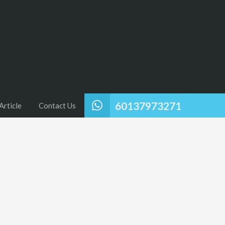
60137973271
Article
Contact Us