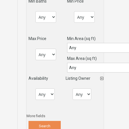
Min Baths
Min Price
Max Price
Min Area
(sq ft)
Max Area
(sq ft)
Availability
Listing Owner
More fields