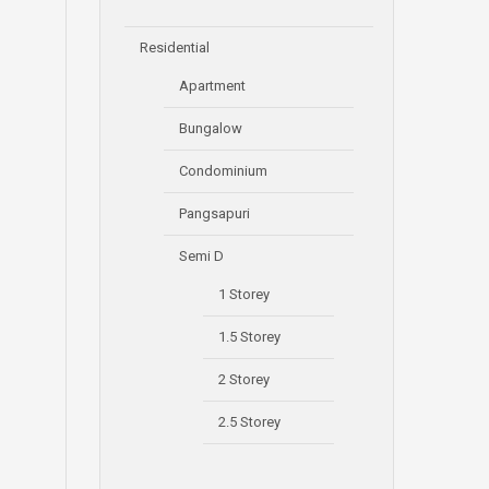
Residential
Apartment
Bungalow
Condominium
Pangsapuri
Semi D
1 Storey
1.5 Storey
2 Storey
2.5 Storey