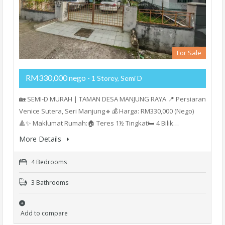
For Sale
RM330,000 nego
- 1 Storey, Semi D
🏡 SEMI-D MURAH | TAMAN DESA MANJUNG RAYA 📍 Persiaran
Venice Sutera, Seri Manjung🔸💰 Harga: RM330,000 (Nego)
🔺✨ Maklumat Rumah:🏠 Teres 1½ Tingkat🛏️ 4 Bilik…
More Details
4 Bedrooms
3 Bathrooms
Add to compare