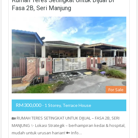
Rumah Teres Setingkat Untuk Dijual Di
Fasa 2B, Seri Manjung
For Sale
RM300,000
- 1 Storey, Terrace House
🏡 RUMAH TERES SETINGKAT UNTUK DIJUAL – FASA 2B, SERI
MANJUNG ✨ Lokasi Strategik – berhampiran kedai & hospital,
mudah untuk urusan harian! 🔑 Info…