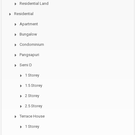
Residential Land
Residential
Apartment
Bungalow
Condominium
Pangsapuri
Semi D
1 Storey
1.5 Storey
2 Storey
2.5 Storey
Terrace House
1 Storey