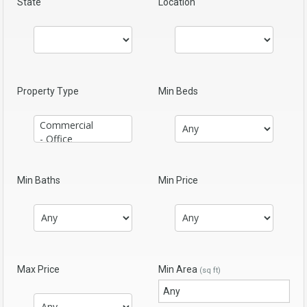
State
Location
Property Type
Min Beds
Min Baths
Min Price
Max Price
Min Area
(sq ft)