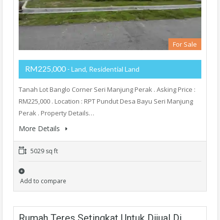
For Sale
RM225,000
- Land, Residential Land
Tanah Lot Banglo Corner Seri Manjung Perak . Asking Price :
RM225,000 . Location : RPT Pundut Desa Bayu Seri Manjung
Perak . Property Details…
More Details
5029 sq ft
Add to compare
Rumah Teres Setingkat Untuk Dijual Di