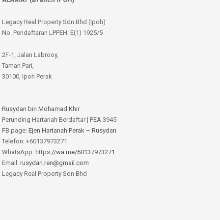
Legacy Real Property Sdn Bhd (Ipoh)
No. Pendaftaran LPPEH: E(1) 1925/5
2F-1, Jalan Labrooy,
Taman Pari,
30100, Ipoh Perak
.
.
Rusydan bin Mohamad Khir
Perunding Hartanah Berdaftar | PEA 3945
FB page:
Ejen Hartanah Perak – Rusydan
Telefon: +60137973271
WhatsApp: https:
//wa.me/60137973271
Email:
rusydan.ren@gmail.com
Legacy Real Property Sdn Bhd