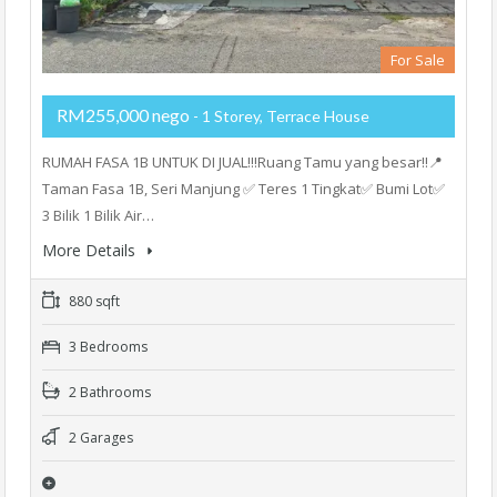
For Sale
RM255,000 nego
- 1 Storey, Terrace House
RUMAH FASA 1B UNTUK DI JUAL!!!Ruang Tamu yang besar!!📍
Taman Fasa 1B, Seri Manjung ✅ Teres 1 Tingkat✅ Bumi Lot✅
3 Bilik 1 Bilik Air…
More Details
880 sqft
3 Bedrooms
2 Bathrooms
2 Garages