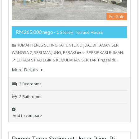
For Sale
RM265,000 nego
- 1 Storey, Terrace House
🏡 RUMAH TERES SETINGKAT UNTUK DIJUAL DI TAMAN SERI
WANGSA 2, SERI MANJUNG, PERAK! 🏡 ✨ SPESIFIKASI RUMAH:
📍 LOKASI STRATEGIK & KEMUDAHAN SEKITAR:Tinggal di…
More Details
3 Bedrooms
2 Bathrooms
Add to compare